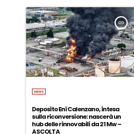
insert_link
NEWS
Deposito Eni Calenzano, intesa
sulla riconversione: nascerà un
hub delle rinnovabili da 21 Mw –
ASCOLTA