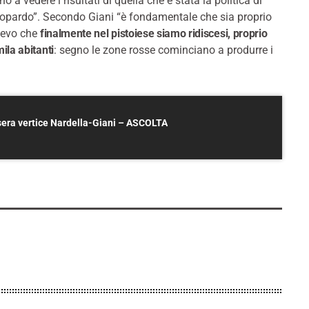
a vedere i risultati di quella che è stata la politica di
leopardo”. Secondo Giani “è fondamentale che sia proprio
devo che
finalmente nel pistoiese siamo ridiscesi, proprio
ila abitanti
: segno le zone rosse cominciano a produrre i
asera vertice Nardella-Giani – ASCOLTA