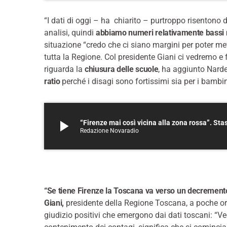
“I dati di oggi – ha chiarito – purtroppo risentono d
analisi, quindi
abbiamo numeri relativamente bassi 
situazione “credo che ci siano margini per poter me
tutta la Regione. Col presidente Giani ci vedremo e 
riguarda la
chiusura delle scuole
, ha aggiunto Narde
ratio
perché i disagi sono fortissimi sia per i bambini
play_arrow
“Firenze mai così vicina alla zona rossa”. St
Redazione Novaradio
“Se tiene Firenze la Toscana va verso un decremento
Giani,
presidente della Regione Toscana, a poche ore
giudizio positivi che emergono dai dati toscani: “Ve