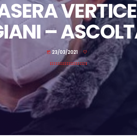
ASERA VERTIC
IANI – ASCOL
23/03/2021
today