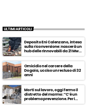
ULTIMI ARTICOLI
Deposito Eni Calenzano, intesa
sulla riconversione: nascerà un
hub delle rinnovabili da 21 Mw –
ASCOLTA
Omicidio nel carcere della
Dogaia, ucciso un recluso di 32
anni
Morti sul lavoro, oggi fermo il
distretto del marmo: “C’è un
problema prevenzione. Per i
controlli, un solo ispettore” –