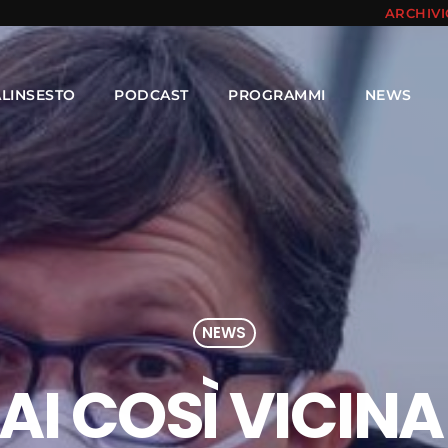
ARCHIV
ALINSESTO
PODCAST
PROGRAMMI
NEWS
NEWS
AI COSÌ VICIN