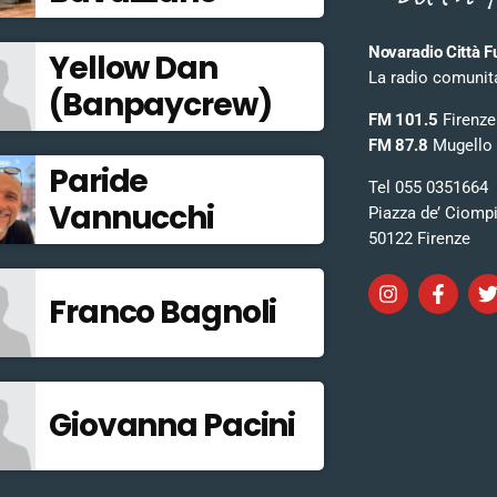
Novaradio Città F
Yellow Dan
La radio comunitar
(Banpaycrew)
FM 101.5
Firenze
FM 87.8
Mugello
Paride
Tel 055 0351664
Vannucchi
Piazza de’ Ciomp
50122 Firenze
Franco Bagnoli
Giovanna Pacini