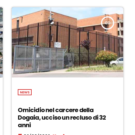
insert_link
NEWS
Omicidio nel carcere della
Dogaia, ucciso un recluso di 32
anni