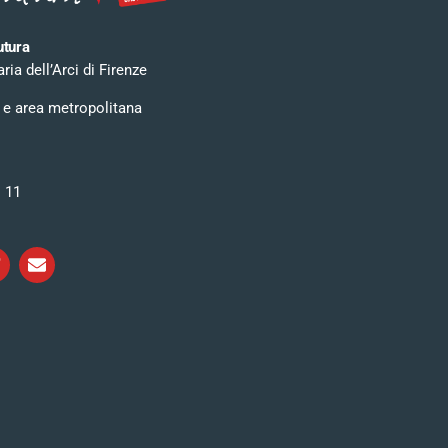
utura
ia dell’Arci di Firenze
 e area metropolitana
i 11