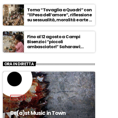
ASCOLTA
Torna “Tovaglia a Quadri” con
“Il Pesa dell’amore”, riflessione
su sessualità, moralità e arte –
ASCOLTA
Fino al 12 agosto a Campi
Bisenzio i “piccoli
ambasciatori” Saharawi:
“Sostenere la loro causa,
Marocco sempre più
invadente” – ASCOLTA
ORA IN DIRETTA
MUSICA
Be(a)st Music in Town