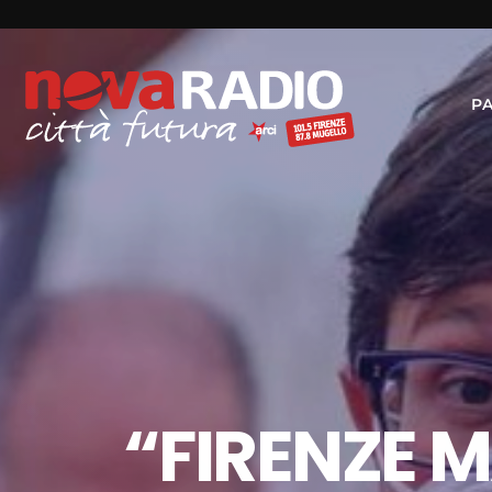
P
“FIRENZE M