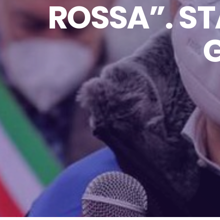
ROSSA”. ST
G