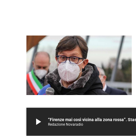
play_arrow
“Firenze mai così vicina alla zona rossa”. St
Redazione Novaradio