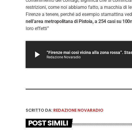
contenimento dei contagi, significa che si cominciano 
restrizioni, come noi abbiamo fatto, a macchia di 
Firenze a tenere, perché ad esempio stamattina ve
nell’area metropolitana di Pistoia, a 254 casi su 100m
loro effetti”
play_arrow
“Firenze mai così vicina alla zona rossa”. St
Redazione Novaradio
SCRITTO DA:
REDAZIONE NOVARADIO
POST SIMILI