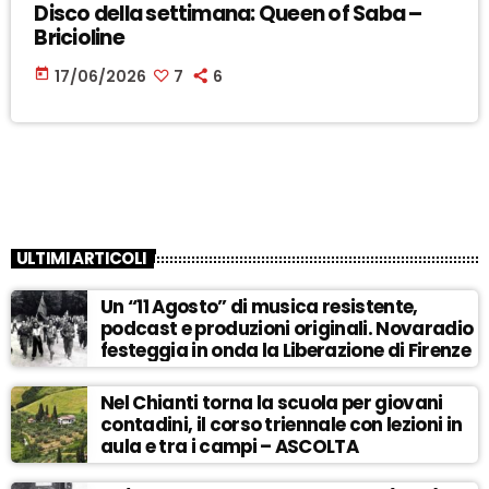
Disco della settimana: Queen of Saba –
Bricioline
today
17/06/2026
7
6
ULTIMI ARTICOLI
Un “11 Agosto” di musica resistente,
podcast e produzioni originali. Novaradio
festeggia in onda la Liberazione di Firenze
Nel Chianti torna la scuola per giovani
contadini, il corso triennale con lezioni in
aula e tra i campi – ASCOLTA