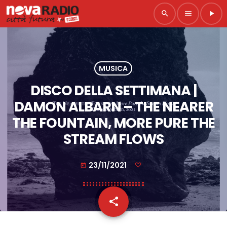
search
menu
play_arrow
MUSICA
DISCO DELLA SETTIMANA |
DAMON ALBARN – THE NEARER
THE FOUNTAIN, MORE PURE THE
STREAM FLOWS
23/11/2021
today
share
email