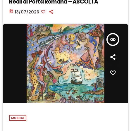
Reali di Porta Romana – ASCOLTA
today
13/07/2026
insert_link
MUSICA