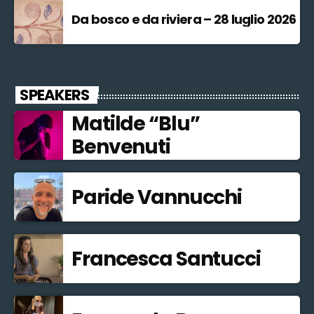
Da bosco e da riviera – 28 luglio 2026
SPEAKERS
Matilde “Blu”
Benvenuti
Paride Vannucchi
Francesca Santucci