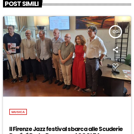
POST SIMILI
insert_link
MUSICA
Il Firenze Jazz festival sbarca alle Scuderie