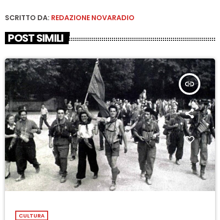
SCRITTO DA:
REDAZIONE NOVARADIO
POST SIMILI
insert_link
CULTURA