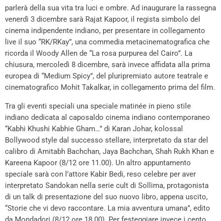
parlerà della sua vita tra luci e ombre. Ad inaugurare la rassegna
venerdì 3 dicembre sarà Rajat Kapoor, il regista simbolo del
cinema indipendente indiano, per presentare in collegamento
live il suo “RK/RKay”, una commedia metacinematografica che
ricorda il Woody Allen de “La rosa purpurea del Cairo”. La
chiusura, mercoledì 8 dicembre, sarà invece affidata alla prima
europea di “Medium Spicy”, del pluripremiato autore teatrale e
cinematografico Mohit Takalkar, in collegamento prima del film.
Tra gli eventi speciali una speciale matinée in pieno stile
indiano dedicata al caposaldo cinema indiano contemporaneo
“Kabhi Khushi Kabhie Gham…” di Karan Johar, kolossal
Bollywood style dal successo stellare, interpretato da star del
calibro di Amitabh Bachchan, Jaya Bachchan, Shah Rukh Khan e
Kareena Kapoor (8/12 ore 11.00). Un altro appuntamento
speciale sarà con l’attore Kabir Bedi, reso celebre per aver
interpretato Sandokan nella serie cult di Sollima, protagonista
di un talk di presentazione del suo nuovo libro, appena uscito,
“Storie che vi devo raccontare. La mia avventura umana”, edito
da Mondadori (8/12 ore 18.00). Per festeggiare invece i cento