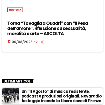
CULTURA
Torna “Tovaglia a Quadri” con “Il Pesa
dell’amore”, riflessione su sessualità,
moralità e arte – ASCOLTA
today
06/08/2026
ULTIMI ARTICOLI
Un “11 Agosto” di musica resistente,
podcast e produzioni originali. Novaradio
festeggia in onda la Liberazione di Firenze