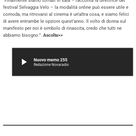
“Finalmente siamo tornati in sala – racconta la direttrice del
festival Selvaggia Velo – la modalità online può essere utile e
comoda, ma ritrovarsi al cinema è un’altra cosa, e siamo felici
di avere entrambe le opzioni quest’anno. Il volto di donna sul
manifesto per noi è simbolo di rinascita, credo che tutti ne
abbiamo bisogno.”.
Ascolta>>
play_arrow
Nuovo memo 255
Redazione Novaradio