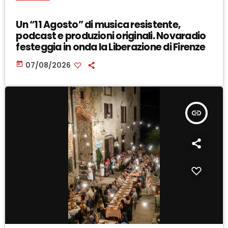
Un “11 Agosto” di musica resistente,
podcast e produzioni originali. Novaradio
festeggia in onda la Liberazione di Firenze
today
07/08/2026
insert_link