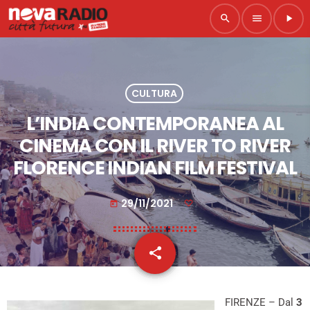
search
menu
play_arrow
CULTURA
L’INDIA CONTEMPORANEA AL
CINEMA CON IL RIVER TO RIVER
FLORENCE INDIAN FILM FESTIVAL
29/11/2021
today
share
email
FIRENZE – Dal
3