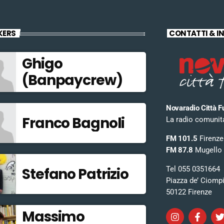
KERS
CONTATTI & I
Ghigo
(Banpaycrew)
Novaradio Città F
Franco Bagnoli
La radio comunitar
FM 101.5
Firenze
FM 87.8
Mugello
Tel 055 0351664
Stefano Patrizio
Piazza de’ Ciomp
50122 Firenze
Massimo