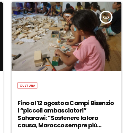
insert_link
CULTURA
Fino al 12 agosto a Campi Bisenzio
i “piccoli ambasciatori”
Saharawi: “Sostenere la loro
causa, Marocco sempre più
invadente” – ASCOLTA