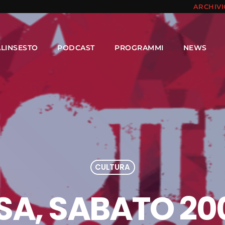
ARCHIV
ALINSESTO
PODCAST
PROGRAMMI
NEWS
CULTURA
A, SABATO 200