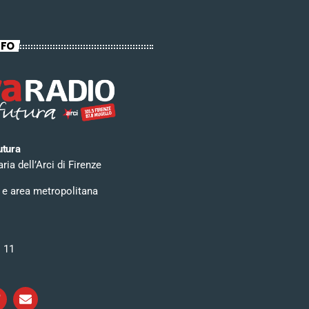
NFO
utura
ia dell’Arci di Firenze
 e area metropolitana
i 11