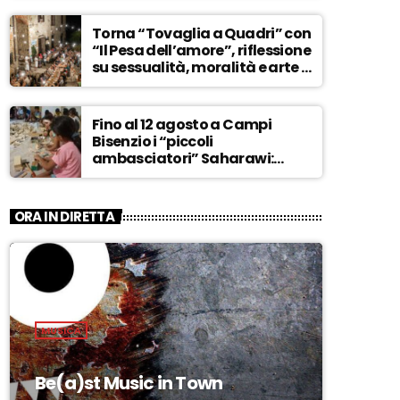
ASCOLTA
Torna “Tovaglia a Quadri” con
“Il Pesa dell’amore”, riflessione
su sessualità, moralità e arte –
ASCOLTA
Fino al 12 agosto a Campi
Bisenzio i “piccoli
ambasciatori” Saharawi:
“Sostenere la loro causa,
Marocco sempre più
invadente” – ASCOLTA
ORA IN DIRETTA
MUSICA
Be(a)st Music in Town