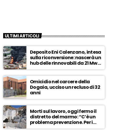
ULTIMI ARTICOLI
Deposito Eni Calenzano, intesa
sulla riconversione: nascerà un
hub delle rinnovabili da 21 Mw –
ASCOLTA
Omicidio nel carcere della
Dogaia, ucciso un recluso di 32
anni
Morti sul lavoro, oggi fermo il
distretto del marmo: “C’è un
problema prevenzione. Per i
controlli, un solo ispettore” –