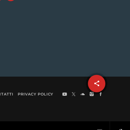
share
email
TATTI
PRIVACY POLICY