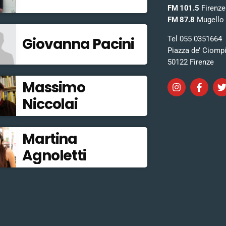
FM 101.5
Firenze
FM 87.8
Mugello
Tel 055 0351664
Giovanna Pacini
Piazza de’ Ciomp
50122 Firenze
Massimo
Niccolai
Martina
Agnoletti