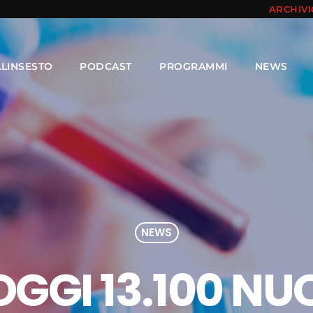
ARCHIV
ALINSESTO
PODCAST
PROGRAMMI
NEWS
NEWS
OGGI 13.100 NUO