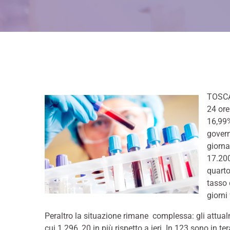
TOSCAN
24 ore
16,99%
govern
giorna
17.200
quarto
tasso 
giorni
Peraltro la situazione rimane complessa: gli attualm
cui 1.296, 20 in più rispetto a ieri. In 123 sono in te