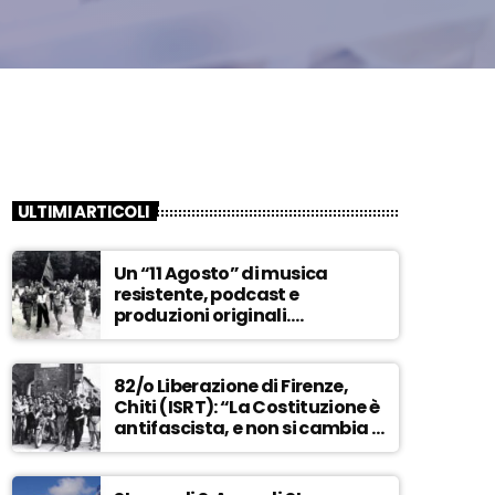
ULTIMI ARTICOLI
Un “11 Agosto” di musica
resistente, podcast e
produzioni originali.
Novaradio festeggia in onda
la Liberazione di Firenze
82/o Liberazione di Firenze,
Chiti (ISRT): “La Costituzione è
antifascista, e non si cambia a
maggioranza” – ASCOLTA