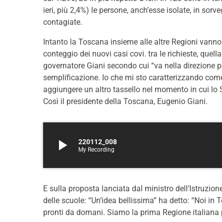
ieri, più 2,4%) le persone, anch’esse isolate, in so
contagiate.
Intanto la Toscana insieme alle altre Regioni vanno
conteggio dei nuovi casi covi. tra le richieste, quell
governatore Giani secondo cui “va nella direzione p
semplificazione. Io che mi sto caratterizzando come
aggiungere un altro tassello nel momento in cui lo St
Così il presidente della Toscana, Eugenio Giani.
play_arrow
220112_008
My Recording
E sulla proposta lanciata dal ministro dell’Istruzion
delle scuole: “Un’idea bellissima” ha detto: “Noi i
pronti da domani. Siamo la prima Regione italiana p