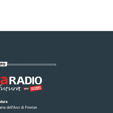
NFO
utura
ia dell’Arci di Firenze