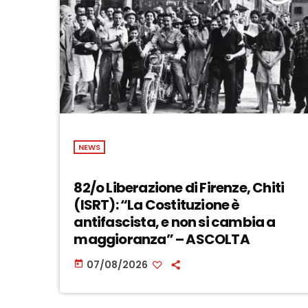
NEWS
82/o Liberazione di Firenze, Chiti
(ISRT): “La Costituzione è
antifascista, e non si cambia a
maggioranza” – ASCOLTA
07/08/2026
today