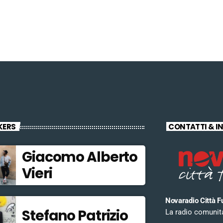
KERS
CONTATTI & I
Giacomo Alberto
Vieri
Novaradio Città F
Stefano Patrizio
La radio comunitar