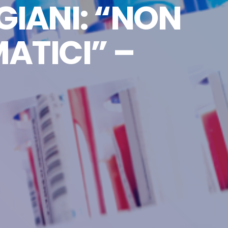
GIANI: “NON
ATICI” –