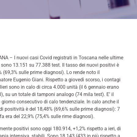
A – I nuovi casi Covid registrati in Toscana nelle ultime
 sono 13.151 su 77.388 test. Il tasso dei nuovi positivi è
 (69,3% sulle prime diagnosi). Lo rende noto il
atore Eugenio Giani. Rispetto a giovedì scorso, i contagi
lieri sono in calo di circa 4.000 unità (il 6 gennaio erano
), su un totale di tamponi analogo (74 mila test). E’ il
 giorno consecutivo di calo tendenziale. In calo anche il
di positività è del 18,48% (69,6% sulle prime diagnosi): 7
 fa era del 22,9% (75,4% sulle rime diagnosi).
ente positivi sono oggi 180.914, +1,2% rispetto a ieri, di
rapia intensiva, stabili. Sono 18.143 (433 in più rispetto a