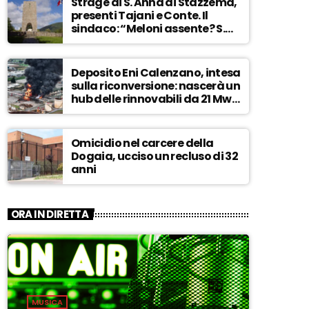
Strage di S. Anna di Stazzema,
presenti Tajani e Conte. Il
sindaco: “Meloni assente? S.
Anna aperta tutto l’anno…” –
ASCOLTA
Deposito Eni Calenzano, intesa
sulla riconversione: nascerà un
hub delle rinnovabili da 21 Mw –
ASCOLTA
Omicidio nel carcere della
Dogaia, ucciso un recluso di 32
anni
ORA IN DIRETTA
MUSICA