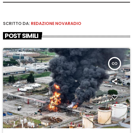
SCRITTO DA:
REDAZIONE NOVARADIO
POST SIMILI
insert_link