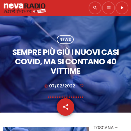
search
menu
play_arrow
NEWS
SEMPRE PIÙ GIÙ I NUOVI CASI
COVID, MA SI CONTANO 40
VITTIME
07/02/2022
today
share
email
TOSCANA –