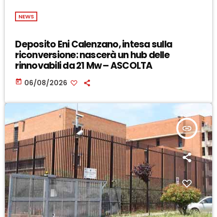
NEWS
Deposito Eni Calenzano, intesa sulla
riconversione: nascerà un hub delle
rinnovabili da 21 Mw – ASCOLTA
today
06/08/2026
insert_link