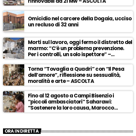
rinnovabili da 21 Mw – ASCOLTA
Omicidio nel carcere della Dogaia, ucciso
un recluso di 32 anni
Morti sul lavoro, oggi fermo il distretto del
marmo: “C’è un problema prevenzione.
Per i controlli, un solo ispettore” –
ASCOLTA
Torna “Tovaglia a Quadri” con “Il Pesa
dell’amore”, riflessione su sessualità,
moralità e arte – ASCOLTA
Fino al 12 agosto a Campi Bisenzio i
“piccoli ambasciatori” Saharawi:
“Sostenere la loro causa, Marocco
sempre più invadente” – ASCOLTA
ORA IN DIRETTA