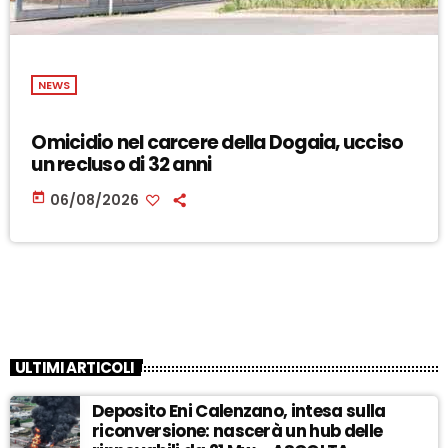
NEWS
Omicidio nel carcere della Dogaia, ucciso
un recluso di 32 anni
today
06/08/2026
ULTIMI ARTICOLI
Deposito Eni Calenzano, intesa sulla
riconversione: nascerà un hub delle