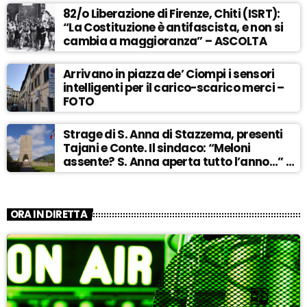
82/o Liberazione di Firenze, Chiti (ISRT):
“La Costituzione è antifascista, e non si
cambia a maggioranza” – ASCOLTA
Arrivano in piazza de’ Ciompi i sensori
intelligenti per il carico-scarico merci –
FOTO
Strage di S. Anna di Stazzema, presenti
Tajani e Conte. Il sindaco: “Meloni
assente? S. Anna aperta tutto l’anno…” –
ASCOLTA
ORA IN DIRETTA