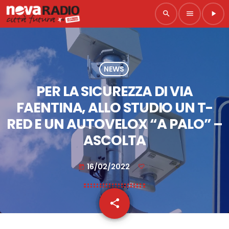
search
menu
play_arrow
NEWS
PER LA SICUREZZA DI VIA
FAENTINA, ALLO STUDIO UN T-
RED E UN AUTOVELOX “A PALO” –
ASCOLTA
16/02/2022
today
share
email