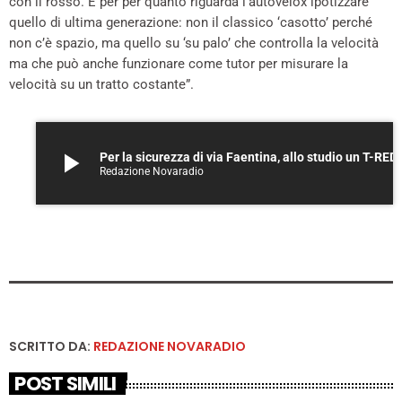
con il rosso. E per per quanto riguarda l’autovelox ipotizzare
quello di ultima generazione: non il classico ‘casotto’ perché
non c’è spazio, ma quello su ‘su palo’ che controlla la velocità
ma che può anche funzionare come tutor per misurare la
velocità su un tratto costante”.
play_arrow
Per la sicurezza di via Faentina, allo studi
Redazione Novaradio
SCRITTO DA:
REDAZIONE NOVARADIO
POST SIMILI