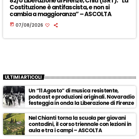
82/o Liberazione di Firenze, Chiti (ISRT): “La
Costituzione è antifascista, e non si
cambia a maggioranza” – ASCOLTA
today
07/08/2026
ULTIMI ARTICOLI
Un “11 Agosto” di musica resistente,
podcast e produzioni originali. Novaradio
festeggia in onda la Liberazione di Firenze
Nel Chianti torna la scuola per giovani
contadini, il corso triennale con lezioni in
aula e tra i campi – ASCOLTA