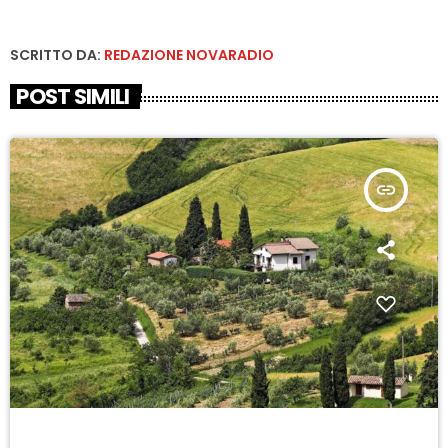
SCRITTO DA:
REDAZIONE NOVARADIO
POST SIMILI
insert_link