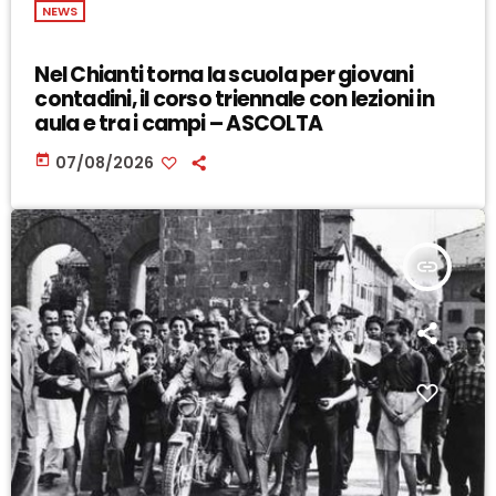
NEWS
Nel Chianti torna la scuola per giovani
contadini, il corso triennale con lezioni in
aula e tra i campi – ASCOLTA
today
07/08/2026
insert_link