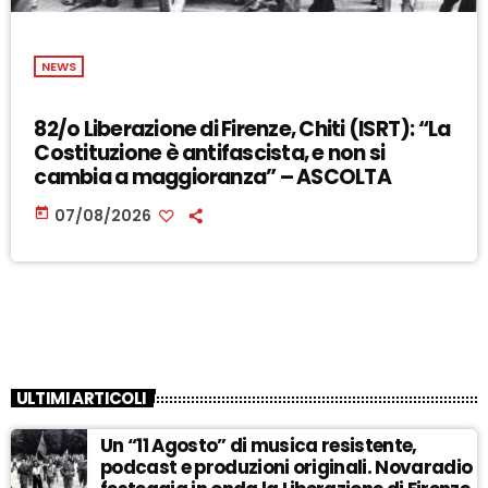
NEWS
82/o Liberazione di Firenze, Chiti (ISRT): “La
Costituzione è antifascista, e non si
cambia a maggioranza” – ASCOLTA
today
07/08/2026
ULTIMI ARTICOLI
Un “11 Agosto” di musica resistente,
podcast e produzioni originali. Novaradio