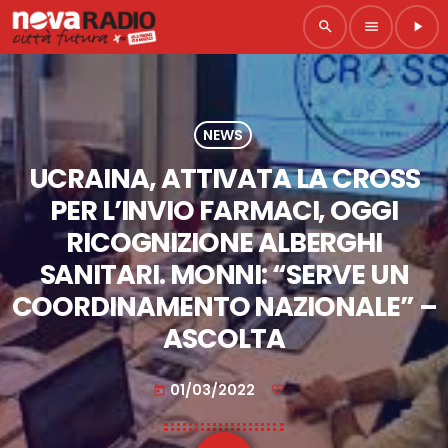
search
menu
play_arrow
NEWS
UCRAINA, ATTIVATA LA CROSS
PER L’INVIO FARMACI, OGGI
RICOGNIZIONE ALBERGHI
SANITARI. MONNI: “SERVE UN
COORDINAMENTO NAZIONALE” –
ASCOLTA
01/03/2022
today