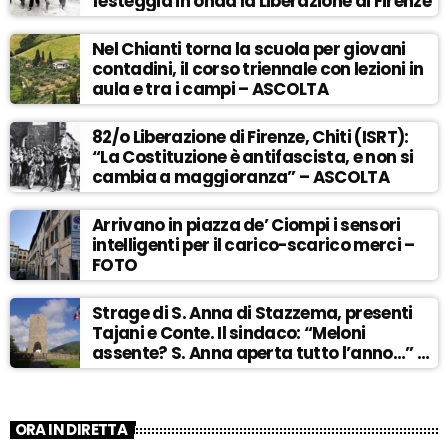
festeggia in onda la Liberazione di Firenze
Nel Chianti torna la scuola per giovani
contadini, il corso triennale con lezioni in
aula e tra i campi – ASCOLTA
82/o Liberazione di Firenze, Chiti (ISRT):
“La Costituzione è antifascista, e non si
cambia a maggioranza” – ASCOLTA
Arrivano in piazza de’ Ciompi i sensori
intelligenti per il carico-scarico merci –
FOTO
Strage di S. Anna di Stazzema, presenti
Tajani e Conte. Il sindaco: “Meloni
assente? S. Anna aperta tutto l’anno…” –
ASCOLTA
ORA IN DIRETTA