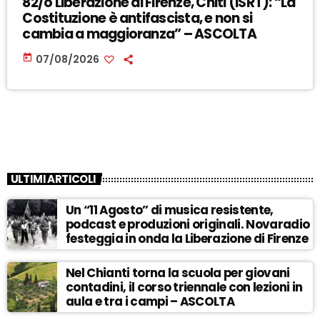
82/o Liberazione di Firenze, Chiti (ISRT): “La
Costituzione è antifascista, e non si
cambia a maggioranza” – ASCOLTA
today
07/08/2026
ULTIMI ARTICOLI
Un “11 Agosto” di musica resistente,
podcast e produzioni originali. Novaradio
festeggia in onda la Liberazione di Firenze
Nel Chianti torna la scuola per giovani
contadini, il corso triennale con lezioni in
aula e tra i campi – ASCOLTA