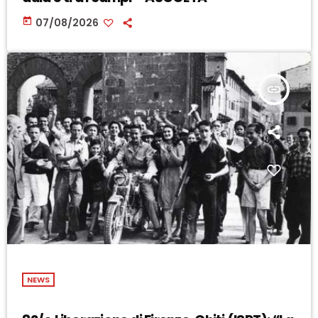
today
07/08/2026
insert_link
NEWS