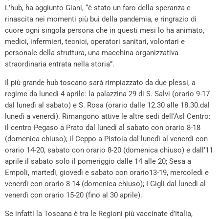
L’hub, ha aggiunto Giani, “è stato un faro della speranza e
rinascita nei momenti più bui della pandemia, e ringrazio di
cuore ogni singola persona che in questi mesi lo ha animato,
medici, infermieri, tecnici, operatori sanitari, volontari e
personale della struttura, una macchina organizzativa
straordinaria entrata nella storia”.
Il più grande hub toscano sarà rimpiazzato da due plessi, a
regime da lunedì 4 aprile: la palazzina 29 di S. Salvi (orario 9-17
dal lunedì al sabato) e S. Rosa (orario dalle 12.30 alle 18.30.dal
lunedì a venerdì). Rimangono attive le altre sedi dell’Asl Centro:
il centro Pegaso a Prato dal lunedì al sabato con orario 8-18
(domenica chiuso); il Ceppo a Pistoia dal lunedì al venerdì con
orario 14-20, sabato con orario 8-20 (domenica chiuso) e dall’11
aprile il sabato solo il pomeriggio dalle 14 alle 20; Sesa a
Empoli, martedì, giovedì e sabato con orario13-19, mercoledì e
venerdì con orario 8-14 (domenica chiuso); I Gigli dal lunedì al
venerdì con orario 15-20 (fino al 30 aprile).
Se infatti la Toscana è tra le Regioni più vaccinate d’Italia,