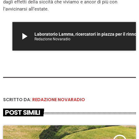
dagli effetti della siccità che viviamo e ancor di più con
l’avvicinarsi all’estate.
play_arrow
Laboratorio Lamma, ricercatori in piazza per il rinnovo dei con
Redazione Novaradio
SCRITTO DA:
REDAZIONE NOVARADIO
POST SIMILI