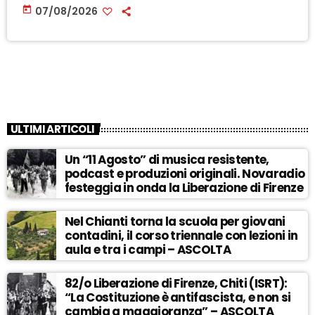
today
07/08/2026
ULTIMI ARTICOLI
Un “11 Agosto” di musica resistente,
podcast e produzioni originali. Novaradio
festeggia in onda la Liberazione di Firenze
Nel Chianti torna la scuola per giovani
contadini, il corso triennale con lezioni in
aula e tra i campi – ASCOLTA
82/o Liberazione di Firenze, Chiti (ISRT):
“La Costituzione è antifascista, e non si
cambia a maggioranza” – ASCOLTA