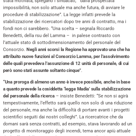
stata motivata, spiegano i sindacati, “dalla prospettata
impossibilità, non solo attuale ma anche futura, di avviare le
procedure di stabilizzazione”. La legge infatti prevede la
stabilizzazione dei ricercatori dopo tre anni di contratto, ma i
fondi non ci sarebbero. “Una scelta – segnala Riccardo
Benedetti, della rsu del Lamma – in palese contrasto con
l’attuale stato di sottodimensionamento del personale del
Consorzio.
Negli anni scorsi la Regione ha approvato una che ha
attribuito nuove funzioni al Consorzio Lamma, per l’assolvimento
delle quali prevedeva l’assunzione di 12 unità di personale, di cui
però sono stati assunte soltanto cinque”
.
“Una proroga di almeno un anno è invece possibile, anche in base
a quanto prevede la cosiddetta ‘legge Madia’ sulla stabilizzazione
del personale della ricerca
– insiste Benedetti: “Se non si agirà
tempestivamente, l’effetto sarà quello non solo di una riduzione
del personale, ma anche la difficoltà di portare avanti i progetti
scientifici seguiti dai nostri colleghi”. La ricercatrice che da
domani sarà senza contratti, ad esempio, stava lavorando ad un
progetto di monitoraggio degli incendi, tema ancor apiù attuale