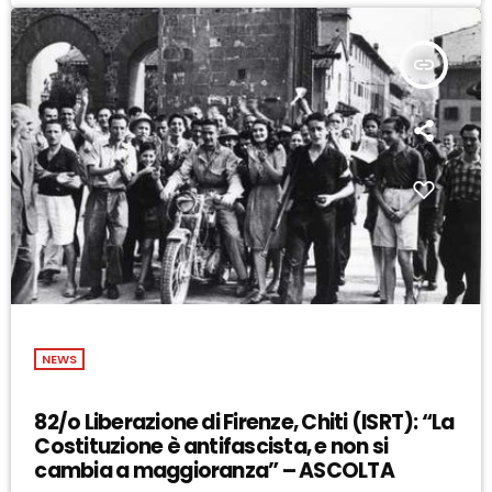
insert_link
NEWS
82/o Liberazione di Firenze, Chiti (ISRT): “La
Costituzione è antifascista, e non si
cambia a maggioranza” – ASCOLTA