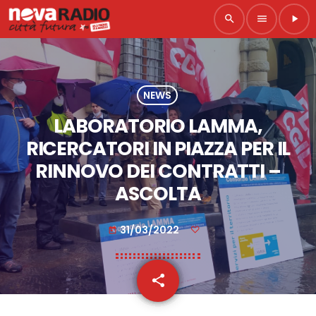
search
menu
play_arrow
NEWS
LABORATORIO LAMMA,
RICERCATORI IN PIAZZA PER IL
RINNOVO DEI CONTRATTI –
ASCOLTA
31/03/2022
today
share
email