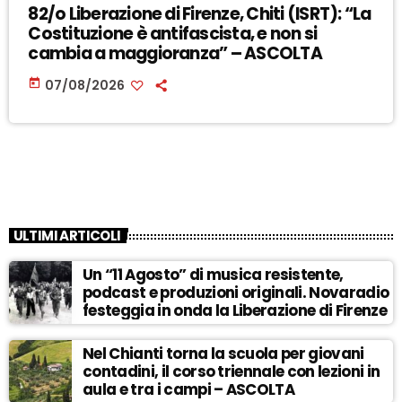
82/o Liberazione di Firenze, Chiti (ISRT): “La
Costituzione è antifascista, e non si
cambia a maggioranza” – ASCOLTA
today
07/08/2026
ULTIMI ARTICOLI
Un “11 Agosto” di musica resistente,
podcast e produzioni originali. Novaradio
festeggia in onda la Liberazione di Firenze
Nel Chianti torna la scuola per giovani
contadini, il corso triennale con lezioni in
aula e tra i campi – ASCOLTA