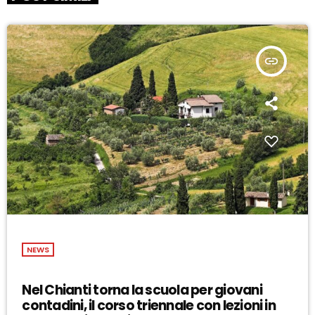
insert_link
NEWS
Nel Chianti torna la scuola per giovani
contadini, il corso triennale con lezioni in