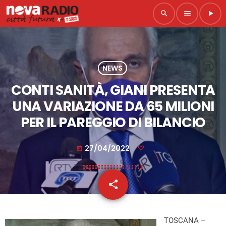
search
menu
play_arrow
NEWS
CONTI SANITÀ, GIANI PRESENTA
UNA VARIAZIONE DA 65 MILIONI
PER IL PAREGGIO DI BILANCIO
27/04/2022
today
share
email
TOSCANA –