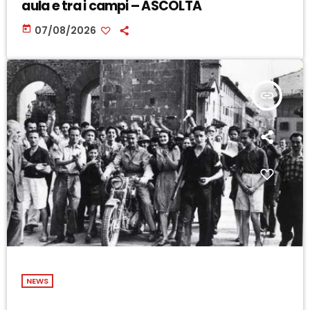
aula e tra i campi – ASCOLTA
today
07/08/2026
insert_link
NEWS