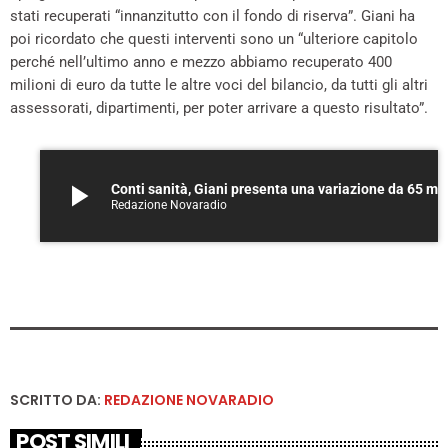
stati recuperati “innanzitutto con il fondo di riserva”. Giani ha
poi ricordato che questi interventi sono un “ulteriore capitolo
perché nell’ultimo anno e mezzo abbiamo recuperato 400
milioni di euro da tutte le altre voci del bilancio, da tutti gli altri
assessorati, dipartimenti, per poter arrivare a questo risultato”.
play_arrow
Conti sanità, Giani presenta una variazione da 65 m
Redazione Novaradio
SCRITTO DA:
REDAZIONE NOVARADIO
POST SIMILI