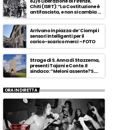
82/o Liberazione di Firenze,
Chiti (ISRT): “La Costituzione è
antifascista, e non si cambia a
maggioranza” – ASCOLTA
Arrivano in piazza de’ Ciompi i
sensori intelligenti per il
carico-scarico merci – FOTO
Strage di S. Anna di Stazzema,
presenti Tajani e Conte. Il
sindaco: “Meloni assente? S.
Anna aperta tutto l’anno…” –
ASCOLTA
ORA IN DIRETTA
MUSICA