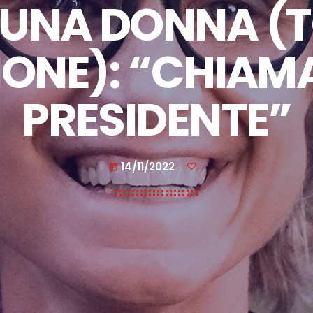
 UNA DONNA 
ONE): “CHIAM
PRESIDENTE”
14/11/2022
today