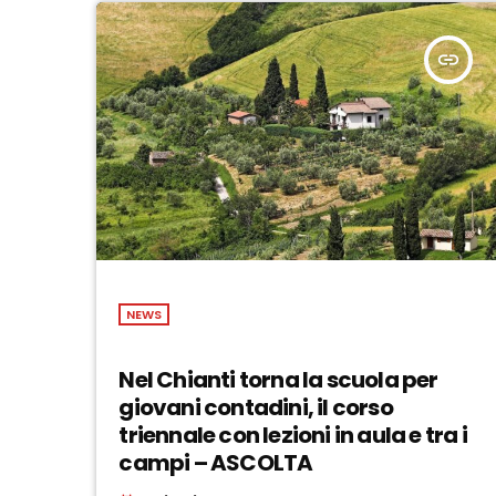
insert_link
NEWS
Nel Chianti torna la scuola per
giovani contadini, il corso
triennale con lezioni in aula e tra i
campi – ASCOLTA