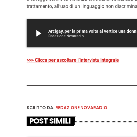
trattamento, all’uso di un linguaggio non discrimina
play_arrow
Arcigay, per la prima volta al vertice una do
Redazione Novaradio
>>> Clicca per ascoltare l’intervista integrale
SCRITTO DA:
REDAZIONE NOVARADIO
POST SIMILI