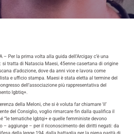
 – Per la prima volta alla guida dell’Arcigay c’è una
 si tratta di Natascia Maesi, 45enne casertana di origine
cana d’adozione, dove da anni vice e lavora come
lista e ufficio stampa. Maesi è stata eletta al termine del
ongresso dell’associazione più rappresentativa del
ento lgbtiq+.
ferenza della Meloni, che si è voluta far chiamare ‘il’
ente del Consiglio, voglio rimarcare fin dalla qualifica il
hé “le tematiche lgbtqi+ e quelle femministe devono
o – aggiunge – per il riconoscimento dei diritti negati: da
fesa della legge 194, dalla battaglia per la piena parità di