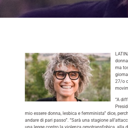
LATINA
donna:
ma tos
giorna
27/o c
movim
“A dif
Presid
mio essere donna, lesbica e femminista” dice, perc
andare di pari passo”. “Sarà una stagione all’attacc
una legge contro la violenza omotransfobica, alla di