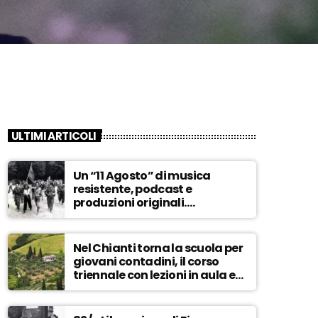
ULTIMI ARTICOLI
Un “11 Agosto” di musica
resistente, podcast e
produzioni originali.
Novaradio festeggia in onda
la Liberazione di Firenze
Nel Chianti torna la scuola per
giovani contadini, il corso
triennale con lezioni in aula e
tra i campi – ASCOLTA