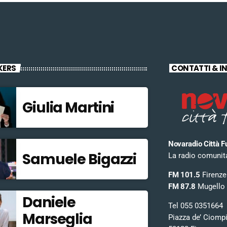
KERS
CONTATTI & I
Giulia Martini
Novaradio Città F
Samuele Bigazzi
La radio comunitar
FM 101.5
Firenze
FM 87.8
Mugello
Daniele
Tel 055 0351664
Marseglia
Piazza de’ Ciomp