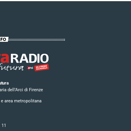
NFO
utura
ia dell’Arci di Firenze
 e area metropolitana
i 11