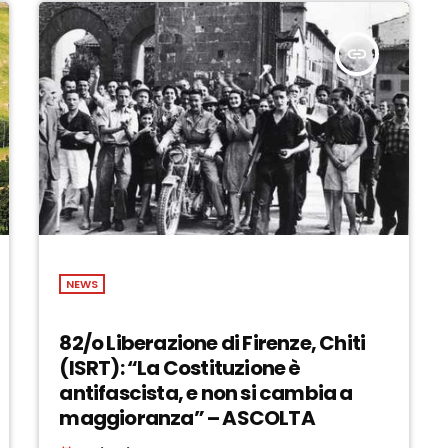
insert_link
NEWS
82/o Liberazione di Firenze, Chiti
(ISRT): “La Costituzione è
antifascista, e non si cambia a
maggioranza” – ASCOLTA