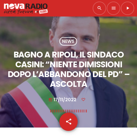
search
menu
play_arrow
NEWS
BAGNO A RIPOLI, IL SINDACO
CASINI: “NIENTE DIMISSIONI
DOPO L’ABBANDONO DEL PD” –
ASCOLTA
17/11/2022
today
share
email