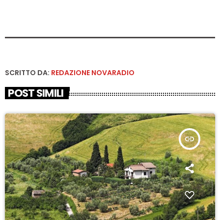
SCRITTO DA:
REDAZIONE NOVARADIO
POST SIMILI
insert_link