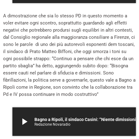
A dimostrazione che sia lo stesso PD in questo momento a
voler evitare ogni scontro, soprattutto guardando agli effetti
negativi che potrebbero prodursi sugli equilibri in altri contesti,
dal Consiglio regionale alla maggioranza consiliare a Firenze, ci
sono le parole di uno dei più autorevoli esponenti dem toscani,
il sindaco di Prato Matteo Biffoni, che oggi smorza i toni su
ogni possibile strappo: “Continuo a pensare che chi esce da un
partito sbaglia” ha detto, aggiungendo subito dopo: “Bisogna
essere cauti nel parlare di sfiducia e dimissioni. Sono
fibrillazioni, la politica serve a governarle, questo vale a Bagno a
Ripoli come in Regione, son convinto che la collaborazione tra
Pd e IV possa continuare in modo costruttivo”
play_arrow
Bagno a Ripoli, il sindaco Casini: “Niente dimissioni dopo l’
Redazione Novaradio