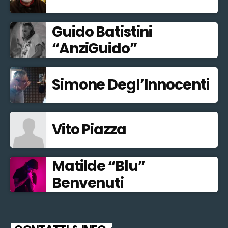
Guido Batistini
“AnziGuido”
Simone Degl’Innocenti
Vito Piazza
Matilde “Blu”
Benvenuti