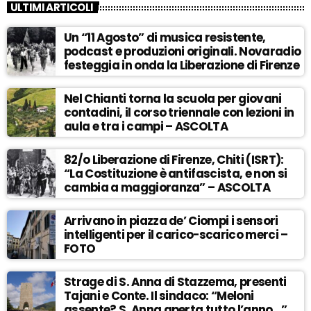
ULTIMI ARTICOLI
Un “11 Agosto” di musica resistente,
podcast e produzioni originali. Novaradio
festeggia in onda la Liberazione di Firenze
Nel Chianti torna la scuola per giovani
contadini, il corso triennale con lezioni in
aula e tra i campi – ASCOLTA
82/o Liberazione di Firenze, Chiti (ISRT):
“La Costituzione è antifascista, e non si
cambia a maggioranza” – ASCOLTA
Arrivano in piazza de’ Ciompi i sensori
intelligenti per il carico-scarico merci –
FOTO
Strage di S. Anna di Stazzema, presenti
Tajani e Conte. Il sindaco: “Meloni
assente? S. Anna aperta tutto l’anno…” –