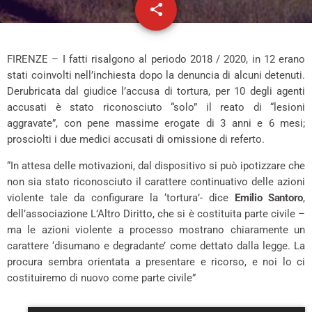
share
email
FIRENZE – I fatti risalgono al periodo 2018 / 2020, in 12 erano
stati coinvolti nell’inchiesta dopo la denuncia di alcuni detenuti.
Derubricata dal giudice l’accusa di tortura, per 10 degli agenti
accusati è stato riconosciuto “solo” il reato di “lesioni
aggravate”, con pene massime erogate di 3 anni e 6 mesi;
prosciolti i due medici accusati di omissione di referto.
“In attesa delle motivazioni, dal dispositivo si può ipotizzare che
non sia stato riconosciuto il carattere continuativo delle azioni
violente tale da configurare la ‘tortura’- dice
Emilio Santoro
,
dell’associazione L’Altro Diritto, che si è costituita parte civile –
ma le azioni violente a processo mostrano chiaramente un
carattere ‘disumano e degradante’ come dettato dalla legge. La
procura sembra orientata a presentare e ricorso, e noi lo ci
costituiremo di nuovo come parte civile”