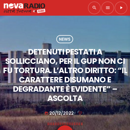
search
menu
play_arrow
NEWS
DETENUTI PESTATI A
SOLLICCIANO, PER IL GUP NON CI
FU TORTURA. L’ALTRO DIRITTO: “IL
CARATTERE DISUMANO E
DEGRADANTE È EVIDENTE” –
ASCOLTA
20/12/2022
today