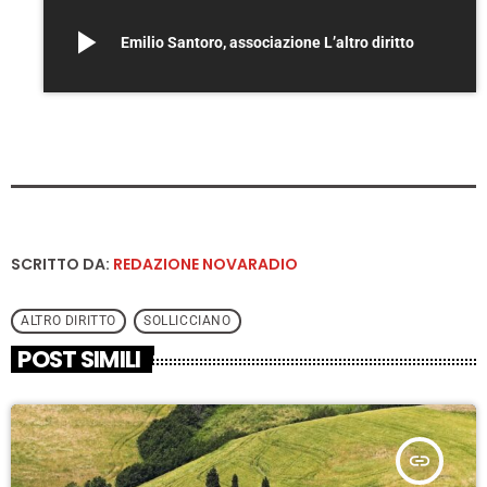
play_arrow
Emilio Santoro, associazione L’altro diritto
SCRITTO DA:
REDAZIONE NOVARADIO
ALTRO DIRITTO
SOLLICCIANO
POST SIMILI
insert_link