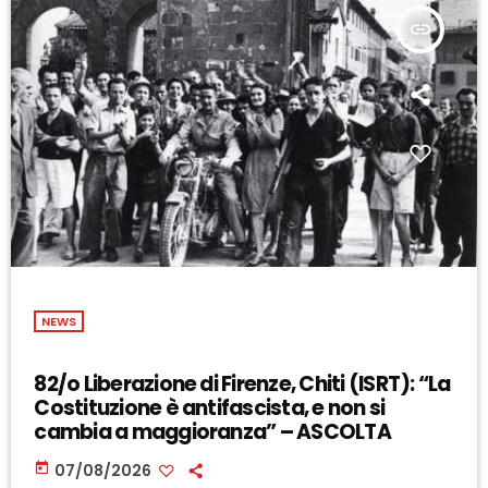
insert_link
NEWS
82/o Liberazione di Firenze, Chiti (ISRT): “La
Costituzione è antifascista, e non si
cambia a maggioranza” – ASCOLTA
today
07/08/2026