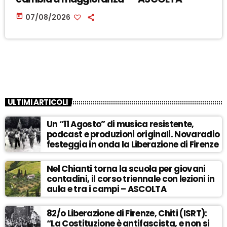
today
07/08/2026
ULTIMI ARTICOLI
Un “11 Agosto” di musica resistente,
podcast e produzioni originali. Novaradio
festeggia in onda la Liberazione di Firenze
Nel Chianti torna la scuola per giovani
contadini, il corso triennale con lezioni in
aula e tra i campi – ASCOLTA
82/o Liberazione di Firenze, Chiti (ISRT):
“La Costituzione è antifascista, e non si