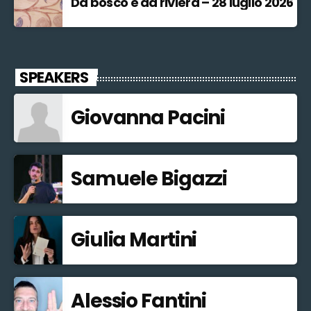
Da bosco e da riviera – 28 luglio 2026
SPEAKERS
Giovanna Pacini
Samuele Bigazzi
Giulia Martini
Alessio Fantini