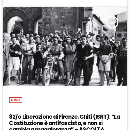
insert_link
NEWS
82/o Liberazione di Firenze, Chiti (ISRT): “La
Costituzione è antifascista, e non si
cambia a maggioranza” – ASCOLTA