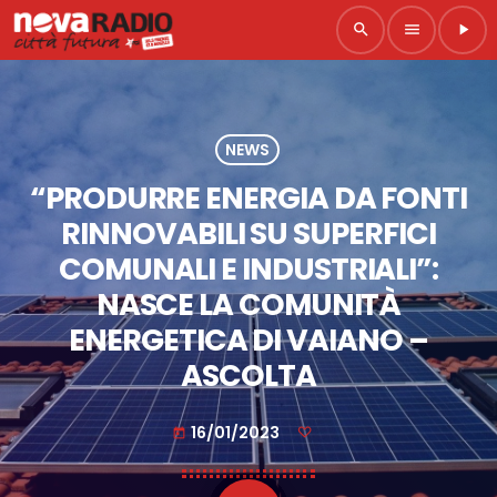
search
menu
play_arrow
NEWS
“PRODURRE ENERGIA DA FONTI
RINNOVABILI SU SUPERFICI
COMUNALI E INDUSTRIALI”:
NASCE LA COMUNITÀ
ENERGETICA DI VAIANO –
ASCOLTA
16/01/2023
today