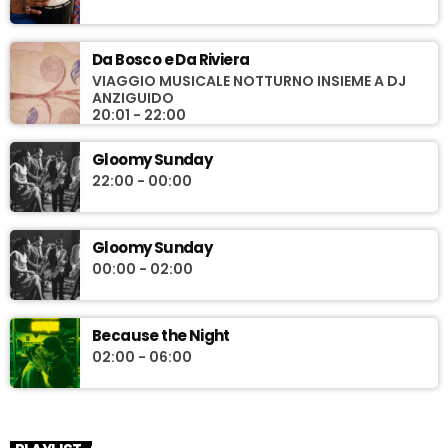
discografiche (di etichette/artisti indipendenti, e non solo), focus
tematici, monografie, rubriche e approfondimenti su eventi, fatti
e ricorrenze. Uno spazio in cui la ricerca è il motore e la musica è
Da Bosco e Da Riviera
al centro, senza distinzioni di genere o epoca, con scalette
VIAGGIO MUSICALE NOTTURNO INSIEME A DJ
ANZIGUIDO
sempre aggiornate, tra ultime uscite e ristampe, nuove leve e
20:01 - 22:00
artisti di culto.
Gloomy Sunday
22:00 - 00:00
Gloomy Sunday
00:00 - 02:00
Because the Night
02:00 - 06:00