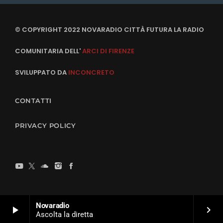
© COPYRIGHT 2022 NOVARADIO CITTÀ FUTURA LA RADIO
COMUNITARIA DELL'
ARCI DI FIRENZE
SVILUPPATO DA
INCONCRETO
CONTATTI
PRIVACY POLICY
Novaradio
play_arrow
keyboard_arrow_right
Ascolta la diretta