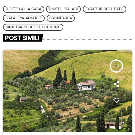
DIRITTO ALLA CASA
DMITRIJ PALAGI
EXASTOR OCCUPATO
KATALEYA ALVAREZ
SCOMPARSA
SINISTRA PROGETTO COMUNE
POST SIMILI
insert_link