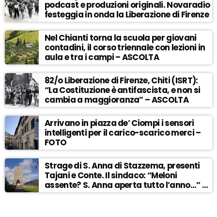
podcast e produzioni originali. Novaradio
festeggia in onda la Liberazione di Firenze
Nel Chianti torna la scuola per giovani
contadini, il corso triennale con lezioni in
aula e tra i campi – ASCOLTA
82/o Liberazione di Firenze, Chiti (ISRT):
“La Costituzione è antifascista, e non si
cambia a maggioranza” – ASCOLTA
Arrivano in piazza de’ Ciompi i sensori
intelligenti per il carico-scarico merci –
FOTO
Strage di S. Anna di Stazzema, presenti
Tajani e Conte. Il sindaco: “Meloni
assente? S. Anna aperta tutto l’anno…” –
ASCOLTA