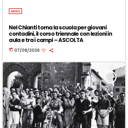
NEWS
Nel Chianti torna la scuola per giovani
contadini, il corso triennale con lezioni in
aula e tra i campi – ASCOLTA
today
07/08/2026
insert_link