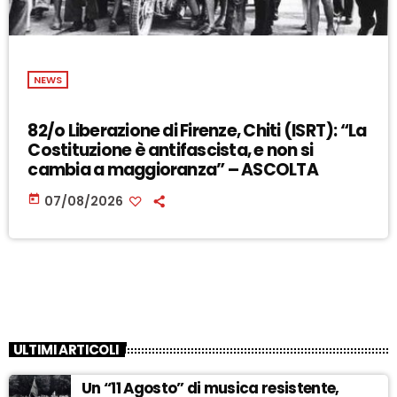
NEWS
82/o Liberazione di Firenze, Chiti (ISRT): “La
Costituzione è antifascista, e non si
cambia a maggioranza” – ASCOLTA
today
07/08/2026
ULTIMI ARTICOLI
Un “11 Agosto” di musica resistente,