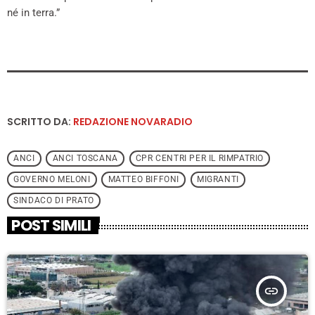
né in terra.”
SCRITTO DA:
REDAZIONE NOVARADIO
ANCI
ANCI TOSCANA
CPR CENTRI PER IL RIMPATRIO
GOVERNO MELONI
MATTEO BIFFONI
MIGRANTI
SINDACO DI PRATO
POST SIMILI
insert_link