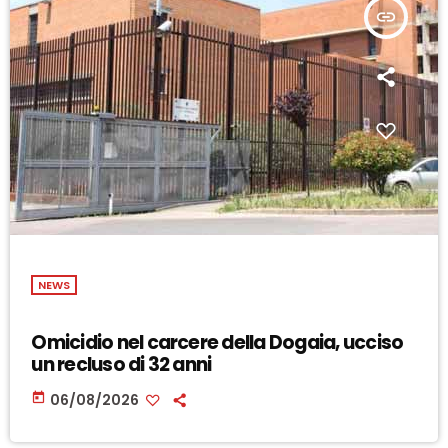
insert_link
NEWS
Omicidio nel carcere della Dogaia, ucciso
un recluso di 32 anni
today
06/08/2026