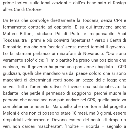
prime ipotesi sulle localizzazioni – dall’ex base nato di Rovigo
all’ex Cie di Crotone.
Un tema che coinvolge direttamente la Toscana, senza CPR e
fermamente contraria ad ospitarlo. E su cui interviene anche
Matteo Biffoni, sindaco Pd di Prato e responsabile Anci
Toscana, tra i primi e più convinti “aperturisti” verso i Centri di
Rimpatrio, ma che ora “scarica” senza mezzi termini il governo.
Lo fa stamani parlando ai microfoni di Novaradio: “Ora sono
veramente solo” dice: “Il mio partito ha preso una posizione che
capisco, ma il governo ha preso una posizione sbagliata. I CPR
giudiziari, quelli che mandano via dal paese coloro che si sono
macchiati di determinati reati sono un pezzo delle legge che
serve. Tutto l’amministrativo è invece una schiocchezza: la
badante che perde il permesso di soggiorno perché muore la
persona che accudisce non può andare nel CPR, quella parte va
completamente riscritta. Ma quello che non torna del progetto
Meloni è che non ci possono stare 18 mesi, ma 8 giorni, essere
rimpatriati velocemente. Devono essere dei centri di rimpatrio
veri, non carceri mascherate”. “Inoltre – ricorda – segnalo a