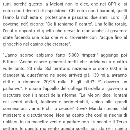
tutti, perché questo la Meloni non lo dice, che nei CPR ci si
entra con i decreti di espulsione. Chi entra con i barconi, quelli
fanno la richiesta di protezione e passano due anni. Loro (il
governo, ndr) dicono: ”Ce li teniamo lì dentro’. Una follia totale,
l’esatto opposto di quello che serve, lo dico anche al governo:
state facendo una roba che vi ci troverete con l”acqua fino al
ginocchio nel casino che creerete”.
“L’anno scorso abbiamo fatto 5.000 rimpatri” aggiunge poi
Biffoni: “Anche essere generosi metti che arriviamo a quattro
volte tanto, 20 mila. Sul territorio nazionale ci sono 600 mila
clandestini, quest’anno ne sono arrivati già 130 mila, avranno
diritto a rimanere 20/25 mila. E gli altri? E’ davvero un
palliativo”. E sposa l’appello del collega Nardella al governo a
discutere con i sindaci della riforma: “La Meloni dice: lontani
dai centri abitati, facilmente perimetrabili, vicino alle grandi
connessioni viarie. E chi lo decide? Dove? Manda i tecnici del
ministero e discutiamone. Non ha capito che così si rischia di
rinfilarsi in un macello: venite a parlare con i sindaci e il Terzo
settore. In questo momento questa scelta non sta né in cielo