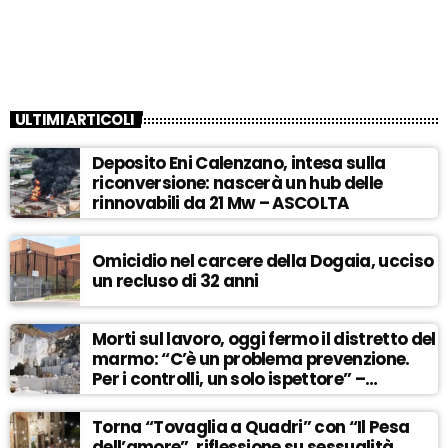
ULTIMI ARTICOLI
Deposito Eni Calenzano, intesa sulla
riconversione: nascerà un hub delle
rinnovabili da 21 Mw – ASCOLTA
Omicidio nel carcere della Dogaia, ucciso
un recluso di 32 anni
Morti sul lavoro, oggi fermo il distretto del
marmo: “C’è un problema prevenzione.
Per i controlli, un solo ispettore” –
ASCOLTA
Torna “Tovaglia a Quadri” con “Il Pesa
dell’amore”, riflessione su sessualità,