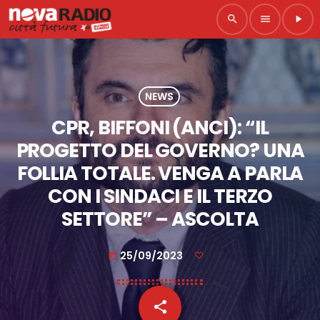
search
menu
play_arrow
NEWS
CPR, BIFFONI (ANCI): “IL
PROGETTO DEL GOVERNO? UNA
FOLLIA TOTALE. VENGA A PARLA
CON I SINDACI E IL TERZO
SETTORE” – ASCOLTA
25/09/2023
today
share
email