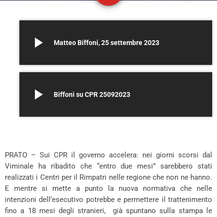
play_arrow
Matteo Biffoni, 25 settembre 2023
play_arrow
Biffoni su CPR 25092023
PRATO – Sui CPR il governo accelera: nei giorni scorsi dal
Viminale ha ribadito che “entro due mesi” sarebbero stati
realizzati i Centri per il Rimpatri nelle regione che non ne hanno.
E mentre si mette a punto la nuova normativa che nelle
intenzioni dell’esecutivo potrebbe e permettere il trattenimento
fino a 18 mesi degli stranieri, già spuntano sulla stampa le