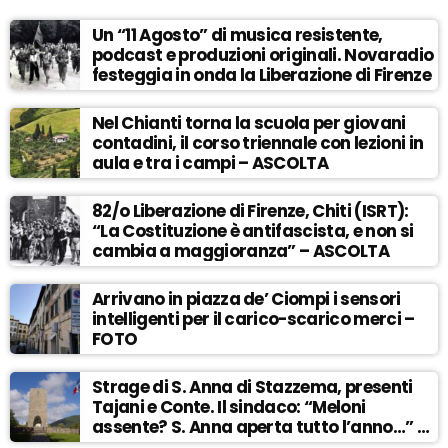
Un “11 Agosto” di musica resistente,
podcast e produzioni originali. Novaradio
festeggia in onda la Liberazione di Firenze
Nel Chianti torna la scuola per giovani
contadini, il corso triennale con lezioni in
aula e tra i campi – ASCOLTA
82/o Liberazione di Firenze, Chiti (ISRT):
“La Costituzione è antifascista, e non si
cambia a maggioranza” – ASCOLTA
Arrivano in piazza de’ Ciompi i sensori
intelligenti per il carico-scarico merci –
FOTO
Strage di S. Anna di Stazzema, presenti
Tajani e Conte. Il sindaco: “Meloni
assente? S. Anna aperta tutto l’anno…” –
ASCOLTA