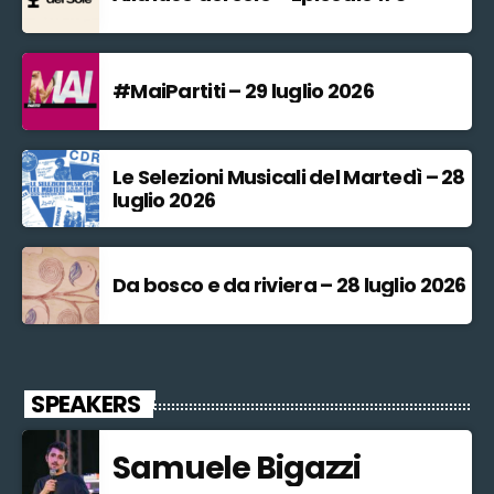
#MaiPartiti – 29 luglio 2026
Le Selezioni Musicali del Martedì – 28
luglio 2026
Da bosco e da riviera – 28 luglio 2026
SPEAKERS
Samuele Bigazzi