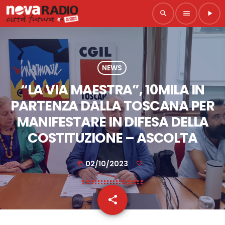
search
menu
play_arrow
NEWS
“LA VIA MAESTRA”, 10MILA IN
PARTENZA DALLA TOSCANA PER
MANIFESTARE IN DIFESA DELLA
COSTITUZIONE – ASCOLTA
02/10/2023
today
share
email