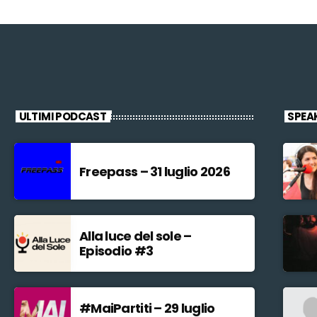
ULTIMI PODCAST
SPEA
Freepass – 31 luglio 2026
Alla luce del sole –
Episodio #3
#MaiPartiti – 29 luglio