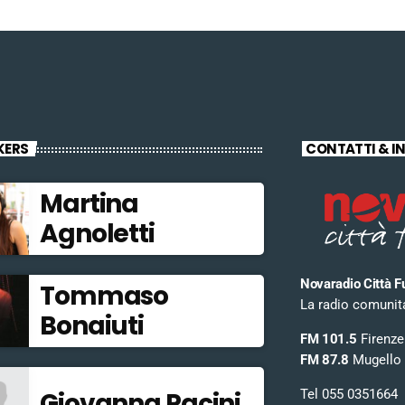
KERS
CONTATTI & I
Martina
Agnoletti
Novaradio Città F
Tommaso
La radio comunitar
Bonaiuti
FM 101.5
Firenze
FM 87.8
Mugello
Tel 055 0351664
Giovanna Pacini