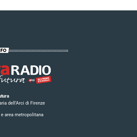
NFO
utura
ia dell’Arci di Firenze
 e area metropolitana