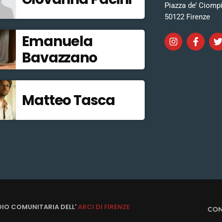
Piazza de’ Ciomp
50122 Firenze
Emanuela
Bavazzano
Matteo Tasca
DIO COMUNITARIA DELL'
ARCI DI FIRENZE
CON