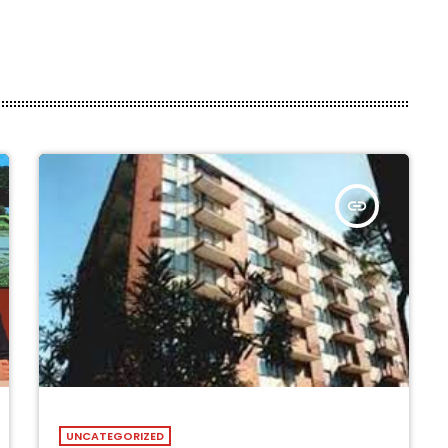
insert_link
UNCATEGORIZED