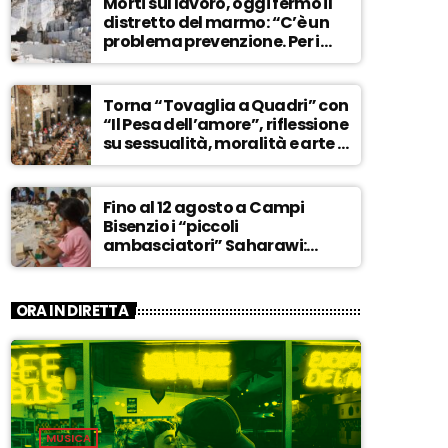
Morti sul lavoro, oggi fermo il
distretto del marmo: “C’è un
problema prevenzione. Per i
controlli, un solo ispettore” –
ASCOLTA
Torna “Tovaglia a Quadri” con
“Il Pesa dell’amore”, riflessione
su sessualità, moralità e arte –
ASCOLTA
Fino al 12 agosto a Campi
Bisenzio i “piccoli
ambasciatori” Saharawi:
“Sostenere la loro causa,
Marocco sempre più
invadente” – ASCOLTA
ORA IN DIRETTA
MUSICA