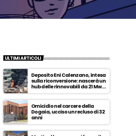
ULTIMI ARTICOLI
Deposito Eni Calenzano, intesa
sulla riconversione: nascerà un
hub delle rinnovabili da 21 Mw –
ASCOLTA
Omicidio nel carcere della
Dogaia, ucciso un recluso di 32
anni