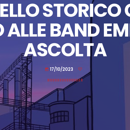
 DELLO STORIC
 ALLE BAND EM
ASCOLTA
17/10/2023
today