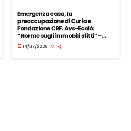
Emergenza casa, la
preoccupazione di Curia e
Fondazione CRF. Avs-Ecolò:
“Norme sugli immobili sfitti” –
ASCOLTA
14/07/2026
today