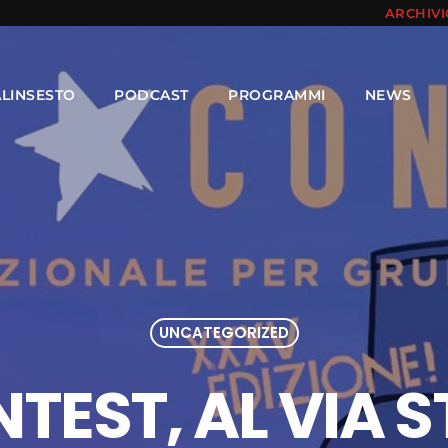
ARCHIV
ALINSESTO
PODCAST
PROGRAMMI
NEWS
UNCATEGORIZED
TEST, AL VIA S