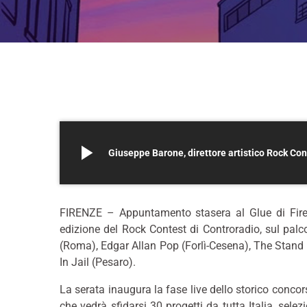
play_arrow
Giuseppe Barone, direttore artistico Rock Con
FIRENZE – Appuntamento stasera al Glue di Firen
edizione del Rock Contest di Controradio, sul palco 
(Roma), Edgar Allan Pop (Forlì-Cesena), The Stand (F
In Jail (Pesaro).
La serata inaugura la fase live dello storico conco
che vedrà sfidarsi 30 progetti da tutta Italia, sele