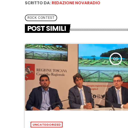
SCRITTO DA:
REDAZIONE NOVARADIO
ROCK CONTEST
POST SIMILI
insert_link
UNCATEGORIZED