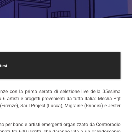
test
ze con la prima serata di selezione live della 35esima
6 artisti e progetti provenienti da tutta Italia: Mecha Prjt
irenze), Saul Project (Lucca), Migraine (Brindisi) e Jester
rso per band e artisti emergenti organizzato da Controradio
zionati tra 600 iscritti, che daranno vita a un caleidoscopio