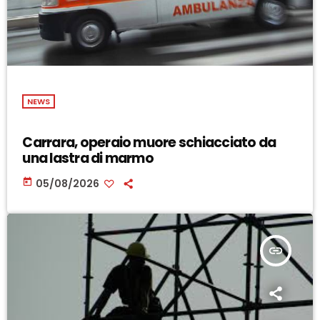
NEWS
Carrara, operaio muore schiacciato da
una lastra di marmo
today
05/08/2026
insert_link