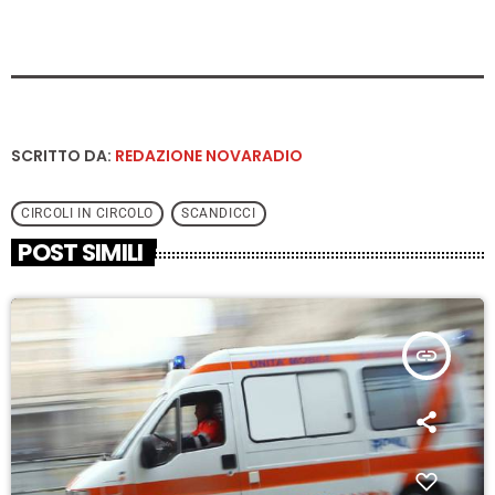
SCRITTO DA:
REDAZIONE NOVARADIO
CIRCOLI IN CIRCOLO
SCANDICCI
POST SIMILI
insert_link