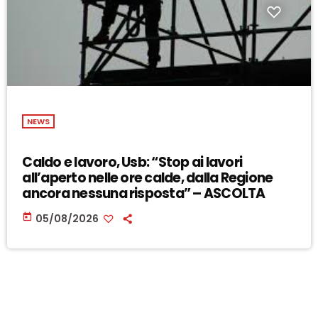
NEWS
Caldo e lavoro, Usb: “Stop ai lavori
all’aperto nelle ore calde, dalla Regione
ancora nessuna risposta” – ASCOLTA
today
05/08/2026