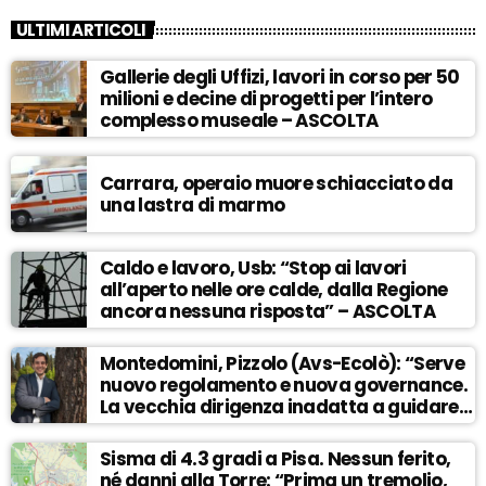
ULTIMI ARTICOLI
Gallerie degli Uffizi, lavori in corso per 50
milioni e decine di progetti per l’intero
complesso museale – ASCOLTA
Carrara, operaio muore schiacciato da
una lastra di marmo
Caldo e lavoro, Usb: “Stop ai lavori
all’aperto nelle ore calde, dalla Regione
ancora nessuna risposta” – ASCOLTA
Montedomini, Pizzolo (Avs-Ecolò): “Serve
nuovo regolamento e nuova governance.
La vecchia dirigenza inadatta a guidare
la svolta” – ASCOLTA
Sisma di 4.3 gradi a Pisa. Nessun ferito,
né danni alla Torre: “Prima un tremolio,