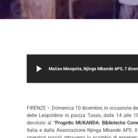
play_arrow
Matias Mesquita, Njinga Mbande APS, 7 dice
*
FIRENZE – Domenica 10 dicembre, in occasione della
delle Leopoldine in piazza Tasso, dalle 14 alle 18 
devoluto al “
Progetto MUKANDA: Biblioteche Comu
Italia e dalla Associazione Njinga Mbande APS. Il 
operatori sociali attraverso lo scambio di esperien