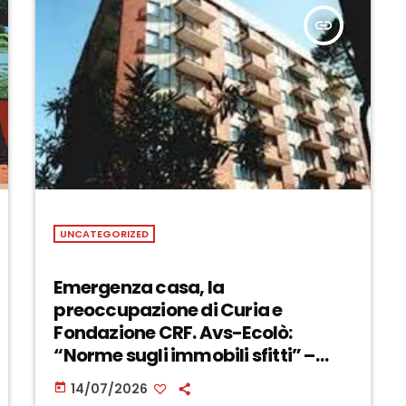
insert_link
UNCATEGORIZED
Emergenza casa, la
preoccupazione di Curia e
Fondazione CRF. Avs-Ecolò:
“Norme sugli immobili sfitti” –
ASCOLTA
14/07/2026
today