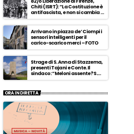
82/o Liberazione di Firenze,
Chiti (ISRT): “La Costituzione è
antifascista, e non si cambia a
maggioranza” – ASCOLTA
Arrivano in piazza de’ Ciompi i
sensori intelligenti per il
carico-scarico merci – FOTO
Strage di S. Anna di Stazzema,
presenti Tajani e Conte. Il
sindaco: “Meloni assente? S.
Anna aperta tutto l’anno…” –
ASCOLTA
ORA IN DIRETTA
MUSICA – NOVITÀ