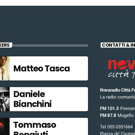
KERS
CONTATTI & I
Matteo Tasca
Novaradio Città F
Daniele
La radio comunitar
Bianchini
FM 101.5
Firenze
FM 87.8
Mugello
Tommaso
Tel 055 0351664
Bonaiuti
Piazza de’ Ciomp