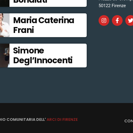
50122 Firenze
Maria Caterina
Frani
Simone
Degl’Innocenti
DIO COMUNITARIA DELL'
ARCI DI FIRENZE
CON