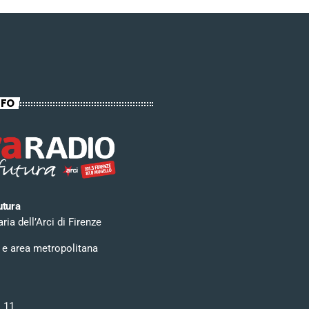
NFO
utura
ia dell’Arci di Firenze
 e area metropolitana
i 11