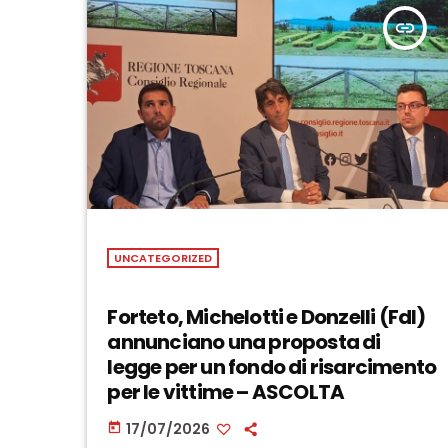
insert_link
UNCATEGORIZED
Forteto, Michelotti e Donzelli (FdI)
annunciano una proposta di
legge per un fondo di risarcimento
per le vittime – ASCOLTA
17/07/2026
today