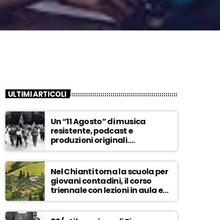
ULTIMI ARTICOLI
Un “11 Agosto” di musica
resistente, podcast e
produzioni originali.
Novaradio festeggia in onda
la Liberazione di Firenze
Nel Chianti torna la scuola per
giovani contadini, il corso
triennale con lezioni in aula e
tra i campi – ASCOLTA