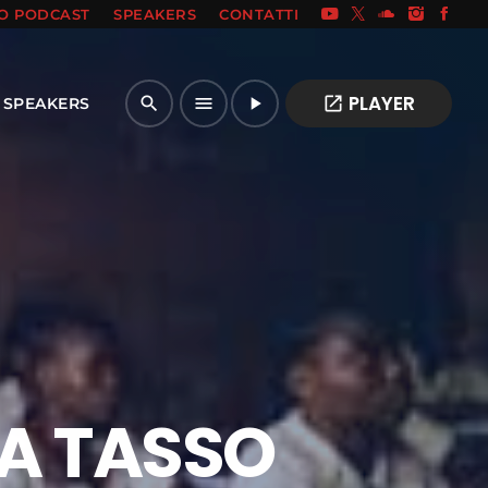
IO PODCAST
SPEAKERS
CONTATTI
PLAYER
open_in_new
search
menu
play_arrow
SPEAKERS
ZA TASSO