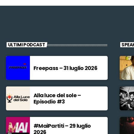
ULTIMI PODCAST
SPEA
Freepass – 31 luglio 2026
Alla luce del sole –
Episodio #3
#MaiPartiti – 29 luglio
2026