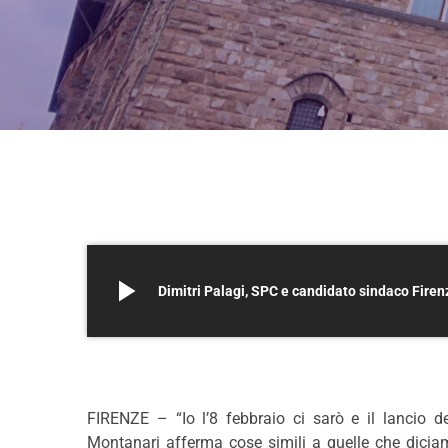
play_arrow
Dimitri Palagi, SPC e candidato sindaco Fire
*
FIRENZE – “Io l’8 febbraio ci sarò e il lancio de
Montanari afferma cose simili a quelle che dicia