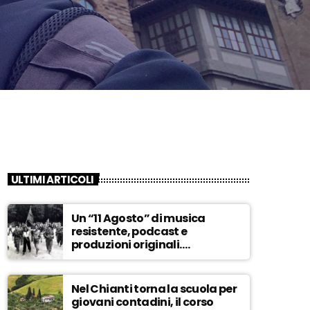
ULTIMI ARTICOLI
Un “11 Agosto” di musica
resistente, podcast e
produzioni originali.
Novaradio festeggia in onda
la Liberazione di Firenze
Nel Chianti torna la scuola per
giovani contadini, il corso