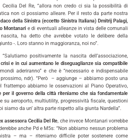
Cecilia Del Re, “allora non credo ci sia la possibilità di
ica non ci possiamo alleare. Per il resto da parte nostra
daco della Sinistra (eccetto Sinistra Italiana) Dmitrij Palagi,
so Montanari
e di eventuali alleanze in vista delle comunali
 nascita, ha detto che avrebbe votato le delibere della
unto -. Loro stanno in maggioranza, noi no”.
 “Salutiamo positivamente la nascita dell’associazione,
n crisi e in cui aumentano le diseguaglianze sia compatibile
i mondi aderiranno” e che è “necessario e indispensabile
aio prossimo, ndr). “Però – aggiunge – abbiamo posto una
el frattempo abbiamo le osservazioni al Piano Operativo,
e per il governo della città riteniamo che sia fondamentale
 su aeroporto, multiutility, progressività fiscale, questioni
i siamo da un’ altra parte rispetto alla giunta Nardella”.
ex assessora Cecilia Del Re
, che invece Montanari vorrebbe
renderebbe anche Pd e M5s: “Non abbiamo nessun problema
nistra – ma – riteniamo difficile poter sostenere come