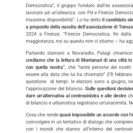
Democratica”, il gruppo fondato dall’ex assessora 
lavorare ad un’alleanza: con Pd e Firenze Democrat
massima disponibilità”. Lo ha detto
il candidato sin
a proposito della nascita dell’associazione di Toma
2024 a Firenze. “Firenze Democratica, fin dalla
maggioranza, noi su questo non ci stiamo – ha aggi
Parlando stamani a Novaradio, Palagi chiarisce:
crediamo
che la lettura di Montanari di una città i
con quella nostra”
, che “tante persone dei nostr
essere alla data che lui ha chiamato” (l’8 febbr
questione di tempi: le elezioni sono a giugno, n
l’approvazione del bilancio.
Sulle questioni decisiv
dare un’alternativa al centrosinistra e alle destre
che
di bilancio e urbanistica registrano un’unanimità. No
Cosa che rende
quasi impossibile un accordo con l’
coinvolgere in un tentativo di dialogo che comp
con i mondi che stanno all’interno del centrosi