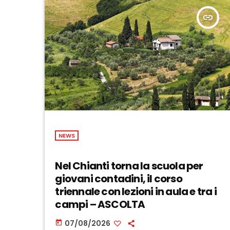
insert_link
NEWS
Nel Chianti torna la scuola per
giovani contadini, il corso
triennale con lezioni in aula e tra i
campi – ASCOLTA
07/08/2026
today