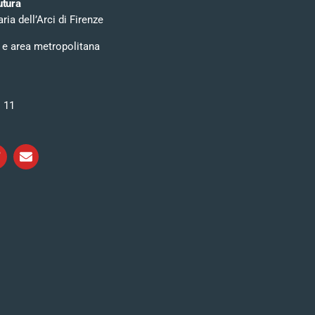
utura
ia dell’Arci di Firenze
 e area metropolitana
i 11