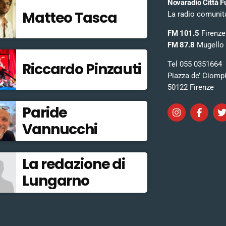
Novaradio Città F
Matteo Tasca
La radio comunitar
FM 101.5
Firenze
FM 87.8
Mugello
Tel 055 0351664
Riccardo Pinzauti
Piazza de’ Ciomp
50122 Firenze
Paride
Vannucchi
La redazione di
Lungarno