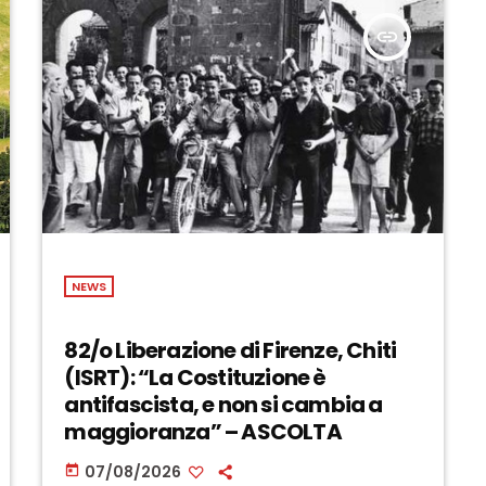
insert_link
NEWS
82/o Liberazione di Firenze, Chiti
(ISRT): “La Costituzione è
antifascista, e non si cambia a
maggioranza” – ASCOLTA
07/08/2026
today