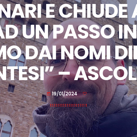
RI E CHIUDE A
D UN PASSO I
O DAI NOMI DI
NTESI” – ASCO
19/01/2024
today