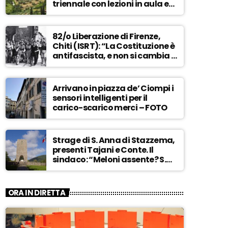
triennale con lezioni in aula e
tra i campi – ASCOLTA
82/o Liberazione di Firenze,
Chiti (ISRT): “La Costituzione è
antifascista, e non si cambia a
maggioranza” – ASCOLTA
Arrivano in piazza de’ Ciompi i
sensori intelligenti per il
carico-scarico merci – FOTO
Strage di S. Anna di Stazzema,
presenti Tajani e Conte. Il
sindaco: “Meloni assente? S.
Anna aperta tutto l’anno…” –
ASCOLTA
ORA IN DIRETTA