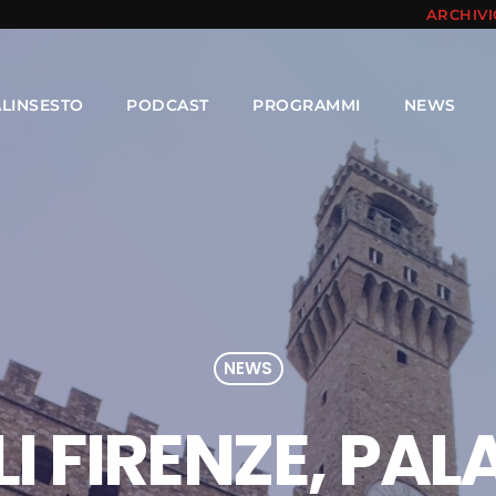
ARCHIV
ALINSESTO
PODCAST
PROGRAMMI
NEWS
NEWS
 FIRENZE, PALA