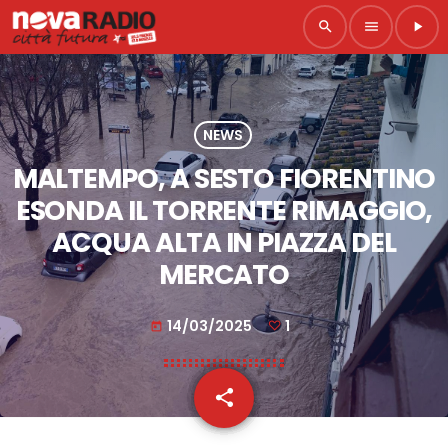
search
menu
play_arrow
NEWS
MALTEMPO, A SESTO FIORENTINO
ESONDA IL TORRENTE RIMAGGIO,
ACQUA ALTA IN PIAZZA DEL
MERCATO
14/03/2025
1
today
share
email
1