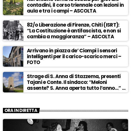
contadini, il corso triennale con lezioni in
aula e tra i campi – ASCOLTA
82/o Liberazione di Firenze, Chiti (ISRT):
“La Costituzione è antifascista, e non si
cambia a maggioranza” – ASCOLTA
Arrivano in piazza de’ Ciompi i sensori
intelligenti per il carico-scarico merci –
FOTO
Strage di S. Anna di Stazzema, presenti
Tajani e Conte. Il sindaco: “Meloni
assente? S. Anna aperta tutto l’anno…” –
ASCOLTA
ORA IN DIRETTA