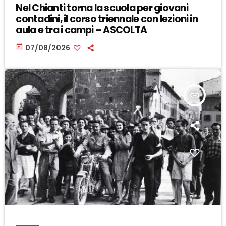
Nel Chianti torna la scuola per giovani
contadini, il corso triennale con lezioni in
aula e tra i campi – ASCOLTA
today
07/08/2026
insert_link