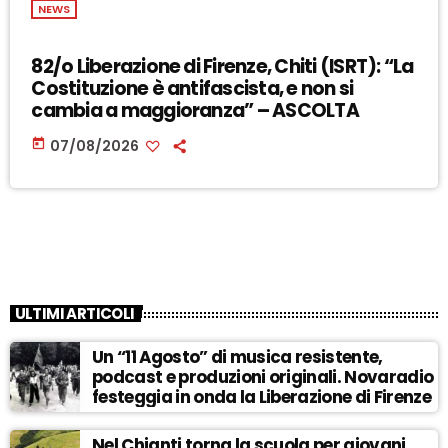
NEWS
82/o Liberazione di Firenze, Chiti (ISRT): “La
Costituzione è antifascista, e non si
cambia a maggioranza” – ASCOLTA
today
07/08/2026
ULTIMI ARTICOLI
Un “11 Agosto” di musica resistente,
podcast e produzioni originali. Novaradio
festeggia in onda la Liberazione di Firenze
Nel Chianti torna la scuola per giovani