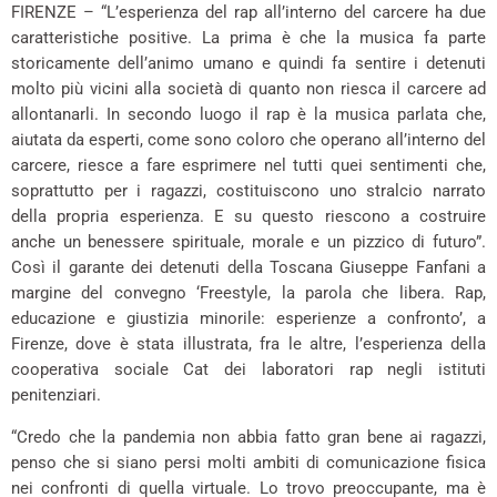
FIRENZE – “L’esperienza del rap all’interno del carcere ha due
caratteristiche positive. La prima è che la musica fa parte
storicamente dell’animo umano e quindi fa sentire i detenuti
molto più vicini alla società di quanto non riesca il carcere ad
allontanarli. In secondo luogo il rap è la musica parlata che,
aiutata da esperti, come sono coloro che operano all’interno del
carcere, riesce a fare esprimere nel tutti quei sentimenti che,
soprattutto per i ragazzi, costituiscono uno stralcio narrato
della propria esperienza. E su questo riescono a costruire
anche un benessere spirituale, morale e un pizzico di futuro”.
Così il garante dei detenuti della Toscana Giuseppe Fanfani a
margine del convegno ‘Freestyle, la parola che libera. Rap,
educazione e giustizia minorile: esperienze a confronto’, a
Firenze, dove è stata illustrata, fra le altre, l’esperienza della
cooperativa sociale Cat dei laboratori rap negli istituti
penitenziari.
“Credo che la pandemia non abbia fatto gran bene ai ragazzi,
penso che si siano persi molti ambiti di comunicazione fisica
nei confronti di quella virtuale. Lo trovo preoccupante, ma è