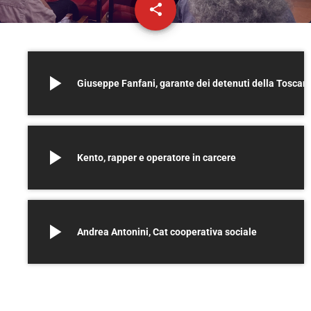
share
email
play_arrow
Giuseppe Fanfani, garante dei detenuti della Toscan
play_arrow
Kento, rapper e operatore in carcere
play_arrow
Andrea Antonini, Cat cooperativa sociale
+