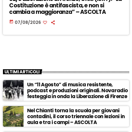
Costituzione è antifascista, e non si
cambia a maggioranza” – ASCOLTA
today
07/08/2026
ULTIMI ARTICOLI
Un “11 Agosto” di musica resistente,
podcast e produzioni originali. Novaradio
festeggia in onda la Liberazione di Firenze
Nel Chianti torna la scuola per giovani
contadini, il corso triennale con lezioni in
aula e tra i campi – ASCOLTA