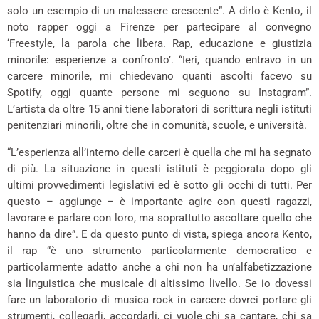
solo un esempio di un malessere crescente”. A dirlo è Kento, il
noto rapper oggi a Firenze per partecipare al convegno
‘Freestyle, la parola che libera. Rap, educazione e giustizia
minorile: esperienze a confronto’. “Ieri, quando entravo in un
carcere minorile, mi chiedevano quanti ascolti facevo su
Spotify, oggi quante persone mi seguono su Instagram”.
L’artista da oltre 15 anni tiene laboratori di scrittura negli istituti
penitenziari minorili, oltre che in comunità, scuole, e università.
“L’esperienza all’interno delle carceri è quella che mi ha segnato
di più. La situazione in questi istituti è peggiorata dopo gli
ultimi provvedimenti legislativi ed è sotto gli occhi di tutti. Per
questo – aggiunge – è importante agire con questi ragazzi,
lavorare e parlare con loro, ma soprattutto ascoltare quello che
hanno da dire”. E da questo punto di vista, spiega ancora Kento,
il rap “è uno strumento particolarmente democratico e
particolarmente adatto anche a chi non ha un’alfabetizzazione
sia linguistica che musicale di altissimo livello. Se io dovessi
fare un laboratorio di musica rock in carcere dovrei portare gli
strumenti, collegarli, accordarli, ci vuole chi sa cantare, chi sa