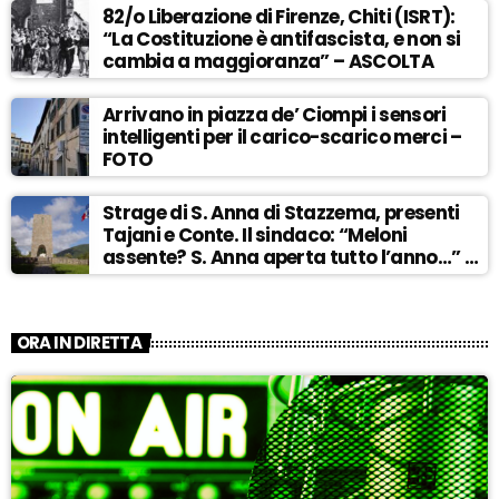
82/o Liberazione di Firenze, Chiti (ISRT):
“La Costituzione è antifascista, e non si
cambia a maggioranza” – ASCOLTA
Arrivano in piazza de’ Ciompi i sensori
intelligenti per il carico-scarico merci –
FOTO
Strage di S. Anna di Stazzema, presenti
Tajani e Conte. Il sindaco: “Meloni
assente? S. Anna aperta tutto l’anno…” –
ASCOLTA
ORA IN DIRETTA