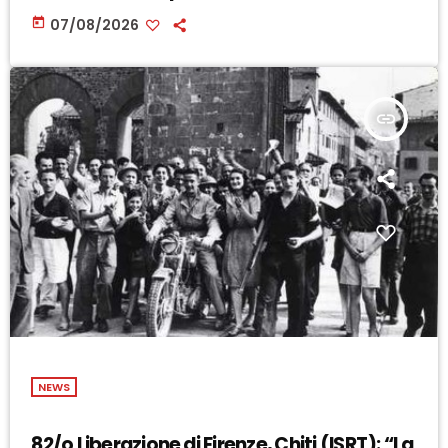
today
07/08/2026
insert_link
NEWS
82/o Liberazione di Firenze, Chiti (ISRT): “La