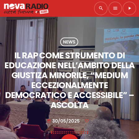
search
menu
play_arrow
NEWS
IL RAP COME STRUMENTO DI
EDUCAZIONE NELL’AMBITO DELLA
GIUSTIZA MINORILE, “MEDIUM
ECCEZIONALMENTE
DEMOCRATICO E ACCESSIBILE” –
ASCOLTA
30/05/2025
today