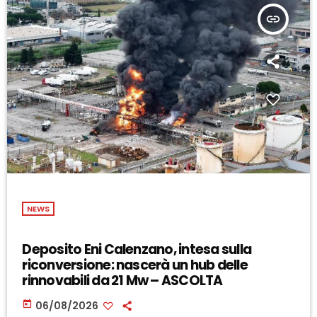
insert_link
NEWS
Deposito Eni Calenzano, intesa sulla
riconversione: nascerà un hub delle
rinnovabili da 21 Mw – ASCOLTA
today
06/08/2026