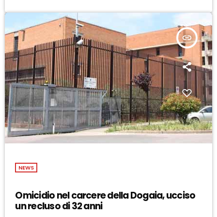
insert_link
NEWS
Omicidio nel carcere della Dogaia, ucciso
un recluso di 32 anni