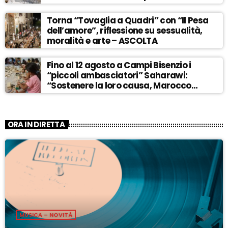
ASCOLTA
Torna “Tovaglia a Quadri” con “Il Pesa
dell’amore”, riflessione su sessualità,
moralità e arte – ASCOLTA
Fino al 12 agosto a Campi Bisenzio i
“piccoli ambasciatori” Saharawi:
“Sostenere la loro causa, Marocco
sempre più invadente” – ASCOLTA
ORA IN DIRETTA
MUSICA – NOVITÀ