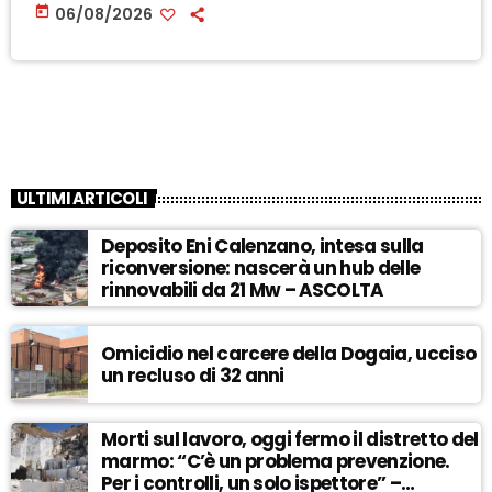
today
06/08/2026
ULTIMI ARTICOLI
Deposito Eni Calenzano, intesa sulla
riconversione: nascerà un hub delle
rinnovabili da 21 Mw – ASCOLTA
Omicidio nel carcere della Dogaia, ucciso
un recluso di 32 anni
Morti sul lavoro, oggi fermo il distretto del
marmo: “C’è un problema prevenzione.
Per i controlli, un solo ispettore” –