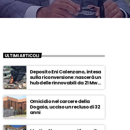
ULTIMI ARTICOLI
Deposito Eni Calenzano, intesa
sulla riconversione: nascerà un
hub delle rinnovabili da 21 Mw –
ASCOLTA
Omicidio nel carcere della
Dogaia, ucciso un recluso di 32
anni