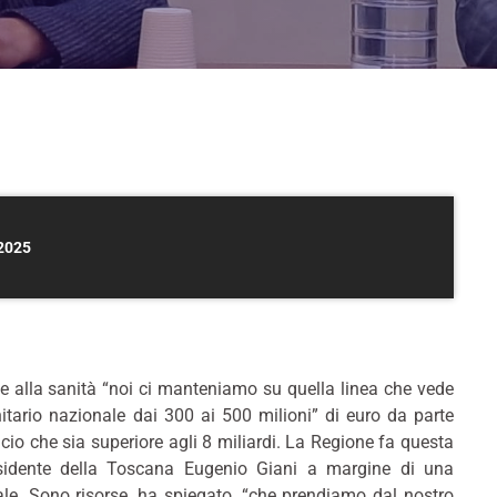
82025
e alla sanità “noi ci manteniamo su quella linea che vede
itario nazionale dai 300 ai 500 milioni” di euro da parte
ancio che sia superiore agli 8 miliardi. La Regione fa questa
residente della Toscana Eugenio Giani a margine di una
ale. Sono risorse, ha spiegato, “che prendiamo dal nostro