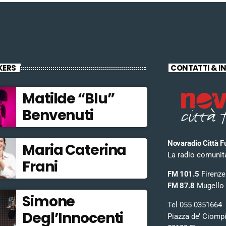
KERS
CONTATTI & I
Matilde “Blu”
Benvenuti
Novaradio Città F
Maria Caterina
La radio comunitar
Frani
FM 101.5
Firenze
FM 87.8
Mugello
Simone
Tel 055 0351664
Degl’Innocenti
Piazza de’ Ciomp