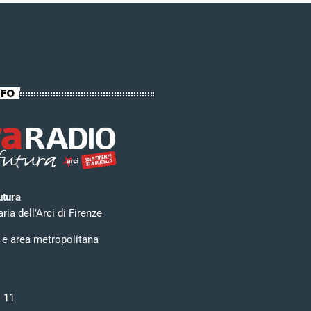
NFO
utura
ia dell’Arci di Firenze
 e area metropolitana
i 11