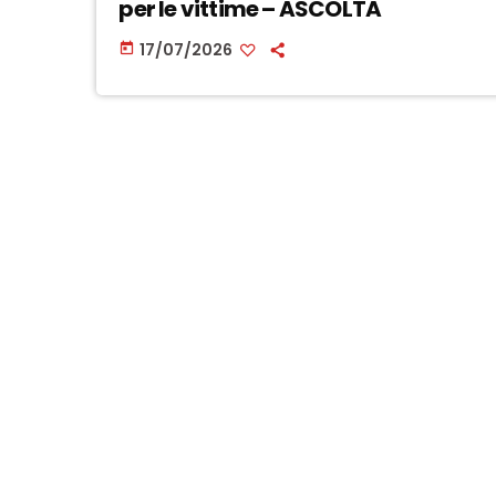
per le vittime – ASCOLTA
17/07/2026
today