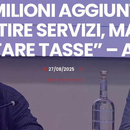
ILIONI AGGIUN
IRE SERVIZI, M
ARE TASSE” – 
27/08/2025
today