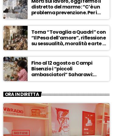
Morti sul lavoro, oggi fermo il
distretto del marmo: “C’è un
problema prevenzione. Per i
controlli, un solo ispettore” –
ASCOLTA
Torna “Tovaglia a Quadri” con
“Il Pesa dell’amore”, riflessione
su sessualità, moralità e arte –
ASCOLTA
Fino al 12 agosto a Campi
Bisenzio i “piccoli
ambasciatori” Saharawi:
“Sostenere la loro causa,
Marocco sempre più
invadente” – ASCOLTA
ORA IN DIRETTA
NOTIZIE