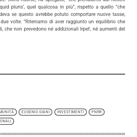
uid pluris’, quel qualcosa in più”, rispetto a quello “che
edeva se questo avrebbe potuto comportare nuove tasse,
due volte. “Riteniamo di aver raggiunto un equilibrio che
li, che non prevedono né addizionali Irpef, né aumenti del
OMUNITÀ
EUGENIO GIANI
INVESTIMENTI
PNRR
IONALI