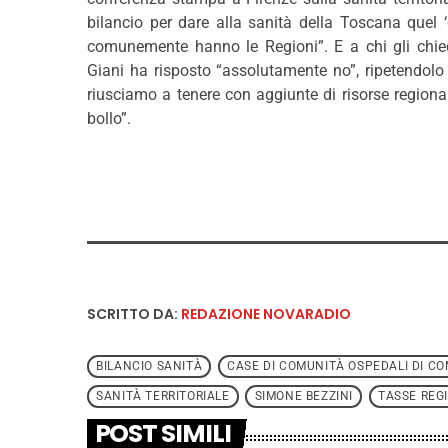
bilancio per dare alla sanità della Toscana quel ‘q
comunemente hanno le Regioni”. E a chi gli chi
Giani ha risposto “assolutamente no”, ripetendolo 
riusciamo a tenere con aggiunte di risorse regiona
bollo”.
SCRITTO DA:
REDAZIONE NOVARADIO
BILANCIO SANITÀ
CASE DI COMUNITÀ OSPEDALI DI C
SANITÀ TERRITORIALE
SIMONE BEZZINI
TASSE REG
POST SIMILI