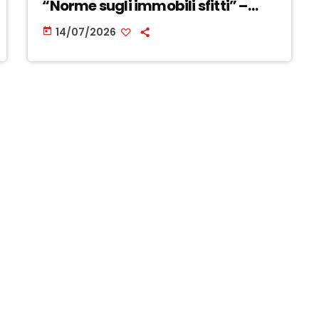
“Norme sugli immobili sfitti” –
ASCOLTA
14/07/2026
today