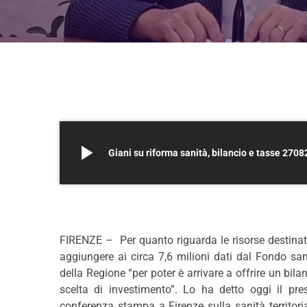
play_arrow
Giani su riforma sanità, bilancio e tasse 270
*
FIRENZE – Per quanto riguarda le risorse destinat
aggiungere ai circa 7,6 milioni dati dal Fondo san
della Regione “per poter è arrivare a offrire un bil
scelta di investimento”. Lo ha detto oggi il p
conferenza stampa a Firenze sulla sanità territori