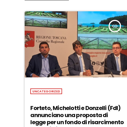
insert_link
UNCATEGORIZED
Forteto, Michelotti e Donzelli (FdI)
annunciano una proposta di
legge per un fondo di risarcimento