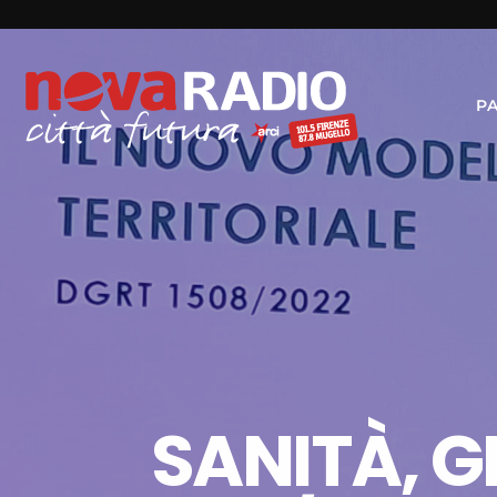
P
SANITÀ, G