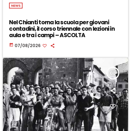
NEWS
Nel Chianti torna la scuola per giovani
contadini, il corso triennale con lezioni in
aula e tra i campi – ASCOLTA
today
07/08/2026
insert_link