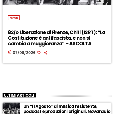
NEWS
82/o Liberazione di Firenze, Chiti (ISRT): “La
Costituzione è antifascista, e non si
cambia a maggioranza” – ASCOLTA
today
07/08/2026
ULTIMI ARTICOLI
Un “11 Agosto” di musica resistente,
podcast e produzioni originali. Novaradio