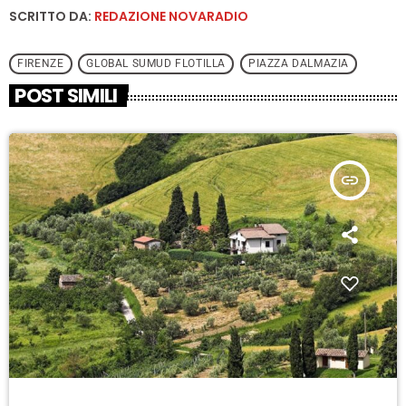
SCRITTO DA:
REDAZIONE NOVARADIO
FIRENZE
GLOBAL SUMUD FLOTILLA
PIAZZA DALMAZIA
POST SIMILI
insert_link