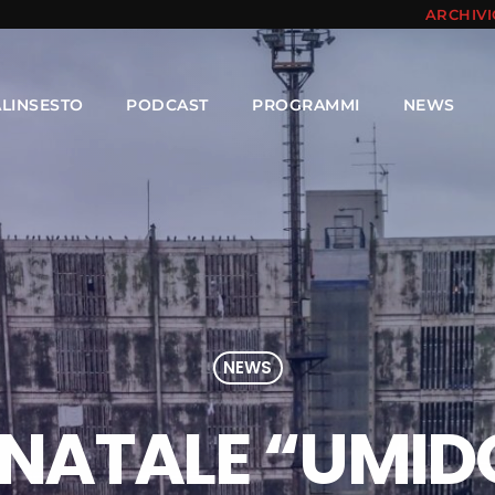
ARCHIV
ALINSESTO
PODCAST
PROGRAMMI
NEWS
NEWS
NATALE “UMID