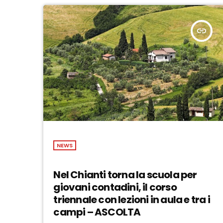
insert_link
NEWS
Nel Chianti torna la scuola per
giovani contadini, il corso
triennale con lezioni in aula e tra i
campi – ASCOLTA