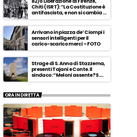
82/o Liberazione di Firenze,
Chiti (ISRT): “La Costituzione è
antifascista, e non si cambia a
maggioranza” – ASCOLTA
Arrivano in piazza de’ Ciompi i
sensori intelligenti per il
carico-scarico merci – FOTO
Strage di S. Anna di Stazzema,
presenti Tajani e Conte. Il
sindaco: “Meloni assente? S.
Anna aperta tutto l’anno…” –
ASCOLTA
ORA IN DIRETTA
MUSICA