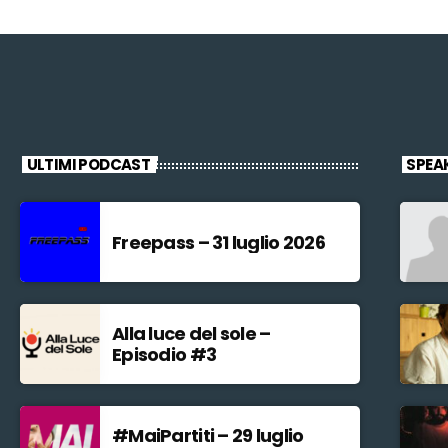
ULTIMI PODCAST
SPEA
Freepass – 31 luglio 2026
Alla luce del sole –
Episodio #3
#MaiPartiti – 29 luglio