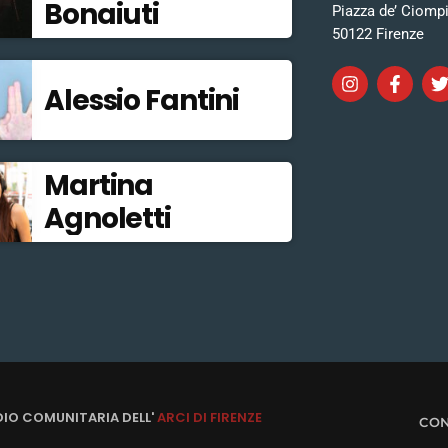
Bonaiuti
Piazza de’ Ciomp
50122 Firenze
Alessio Fantini
Martina
Agnoletti
DIO COMUNITARIA DELL'
ARCI DI FIRENZE
CON