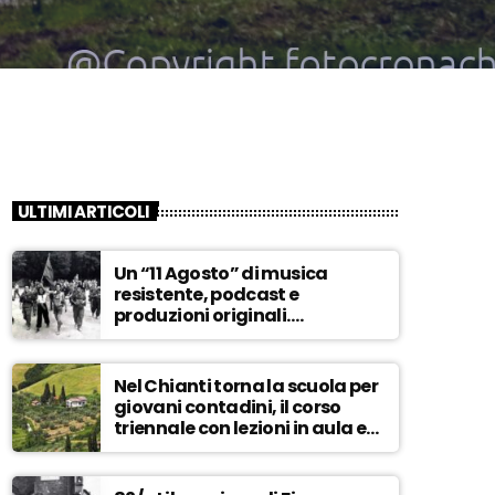
ULTIMI ARTICOLI
Un “11 Agosto” di musica
resistente, podcast e
produzioni originali.
Novaradio festeggia in onda
la Liberazione di Firenze
Nel Chianti torna la scuola per
giovani contadini, il corso
triennale con lezioni in aula e
tra i campi – ASCOLTA