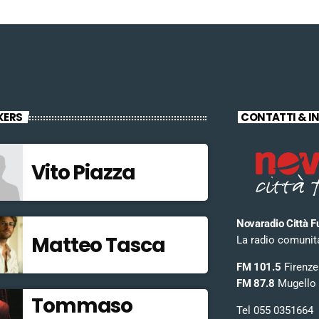
KERS
CONTATTI & I
Vito Piazza
Novaradio Città F
Matteo Tasca
La radio comunitar
FM 101.5
Firenze
FM 87.8
Mugello
Tommaso
Tel 055 0351664