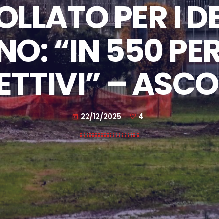
LLATO PER I DE
O: “IN 550 PE
ETTIVI” – ASC
22/12/2025
4
today