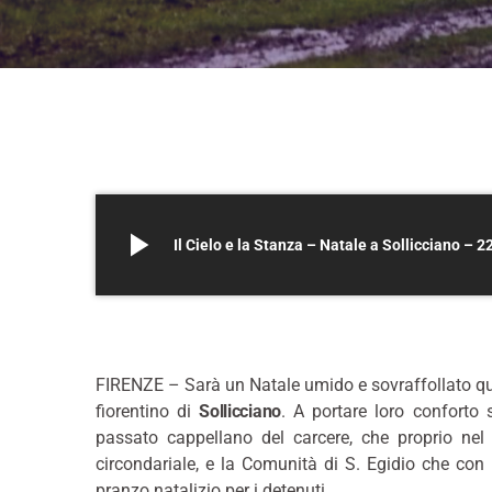
play_arrow
Il Cielo e la Stanza – Natale a Sollicciano – 
–
FIRENZE – Sarà un Natale umido e sovraffollato quel
fiorentino di
Sollicciano
. A portare loro conforto 
passato cappellano del carcere, che proprio nel 
circondariale, e la Comunità di S. Egidio che con
pranzo natalizio per i detenuti.