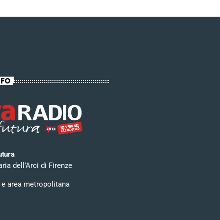
NFO
utura
ia dell’Arci di Firenze
 e area metropolitana