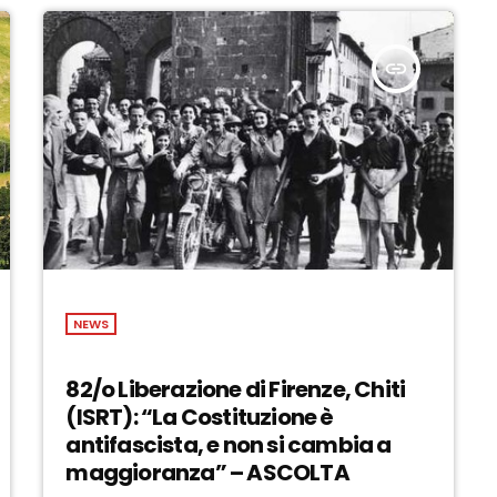
insert_link
NEWS
82/o Liberazione di Firenze, Chiti
(ISRT): “La Costituzione è
antifascista, e non si cambia a
maggioranza” – ASCOLTA