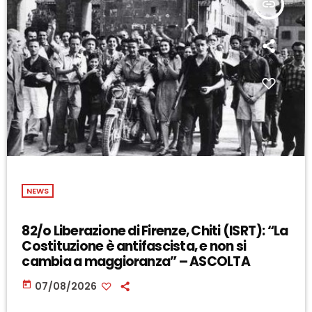
insert_link
NEWS
82/o Liberazione di Firenze, Chiti (ISRT): “La
Costituzione è antifascista, e non si
cambia a maggioranza” – ASCOLTA
today
07/08/2026