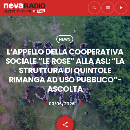
search
menu
play_arrow
NEWS
L’APPELLO DELLA COOPERATIVA
SOCIALE “LE ROSE” ALLA ASL: “LA
STRUTTURA DI QUINTOLE
RIMANGA AD USO PUBBLICO”-
ASCOLTA
03/06/2026
today
share
email