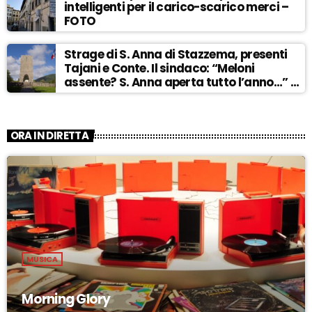
intelligenti per il carico-scarico merci –
FOTO
Strage di S. Anna di Stazzema, presenti
Tajani e Conte. Il sindaco: “Meloni
assente? S. Anna aperta tutto l’anno…” –
ASCOLTA
ORA IN DIRETTA
MUSICA
Morning Glory