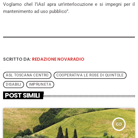
Voglamo chel l’ìAsl apra un’interlocuzione e si impegni per il
mantenimento ad uso pubblico”.
SCRITTO DA:
REDAZIONE NOVARADIO
ASL TOSCANA CENTRO
COOPERATIVA LE ROSE DI QUINTOLE
DISABILI
IMPRUNETA
POST SIMILI
insert_link