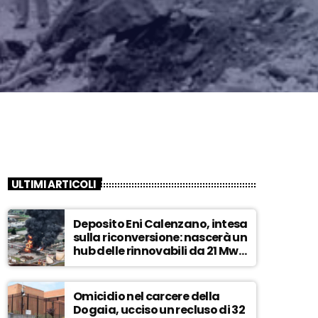
ULTIMI ARTICOLI
Deposito Eni Calenzano, intesa
sulla riconversione: nascerà un
hub delle rinnovabili da 21 Mw –
ASCOLTA
Omicidio nel carcere della
Dogaia, ucciso un recluso di 32