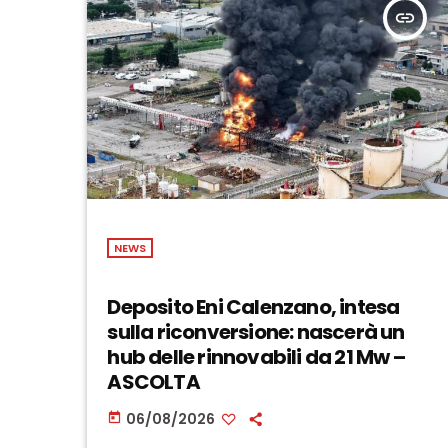
insert_link
NEWS
Deposito Eni Calenzano, intesa
sulla riconversione: nascerà un
hub delle rinnovabili da 21 Mw –
ASCOLTA
06/08/2026
today