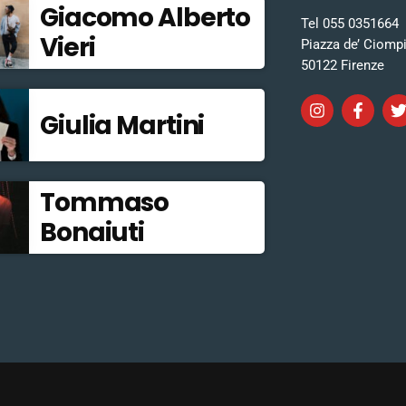
Giacomo Alberto
Tel 055 0351664
Vieri
Piazza de’ Ciomp
50122 Firenze
Giulia Martini
Tommaso
Bonaiuti