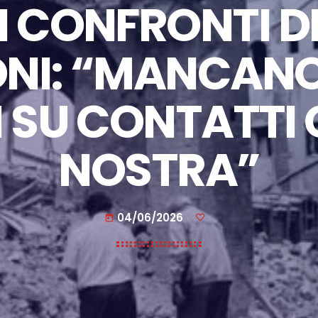
 CONFRONTI DI 
NI: “MANCANO
 SU CONTATTI
NOSTRA”
04/06/2026
today