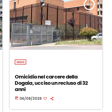
insert_link
NEWS
Omicidio nel carcere della
Dogaia, ucciso un recluso di 32
anni
06/08/2026
today