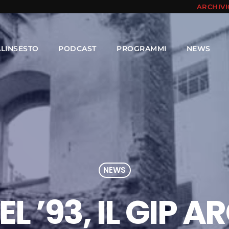
ARCHIV
ALINSESTO
PODCAST
PROGRAMMI
NEWS
NEWS
L ’93, IL GIP A