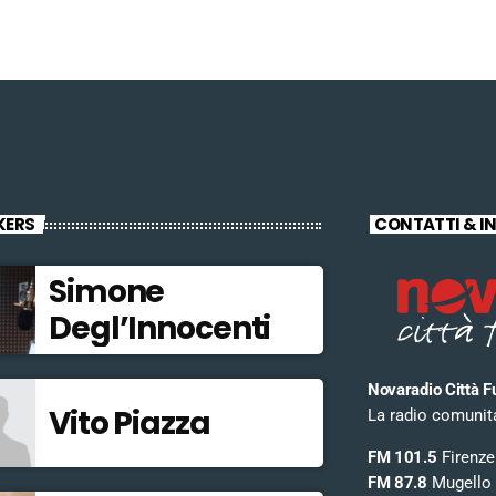
KERS
CONTATTI & I
Simone
Degl’Innocenti
Novaradio Città F
Vito Piazza
La radio comunitar
FM 101.5
Firenze
FM 87.8
Mugello