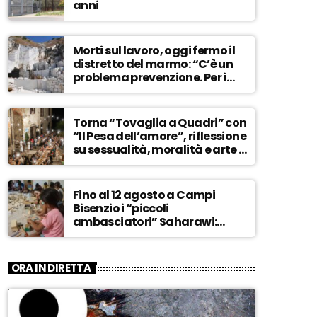
anni
Morti sul lavoro, oggi fermo il
distretto del marmo: “C’è un
problema prevenzione. Per i
controlli, un solo ispettore” –
ASCOLTA
Torna “Tovaglia a Quadri” con
“Il Pesa dell’amore”, riflessione
su sessualità, moralità e arte –
ASCOLTA
Fino al 12 agosto a Campi
Bisenzio i “piccoli
ambasciatori” Saharawi:
“Sostenere la loro causa,
Marocco sempre più
invadente” – ASCOLTA
ORA IN DIRETTA