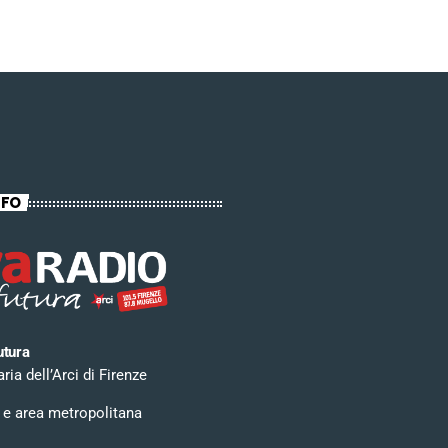
NFO
utura
ia dell’Arci di Firenze
 e area metropolitana