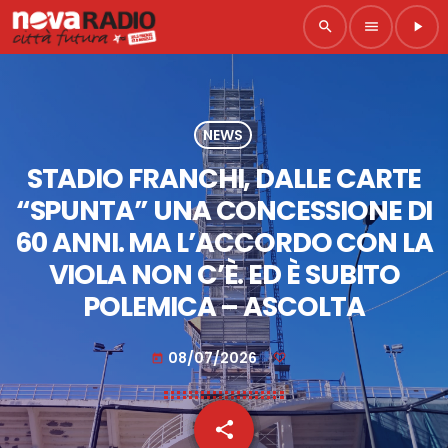
search
menu
play_arrow
NEWS
STADIO FRANCHI, DALLE CARTE
“SPUNTA” UNA CONCESSIONE DI
60 ANNI. MA L’ACCORDO CON LA
VIOLA NON C’È. ED È SUBITO
POLEMICA – ASCOLTA
08/07/2026
today
share
email