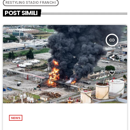
RESTYLING STADIO FRANCHI
POST SIMILI
insert_link
NEWS