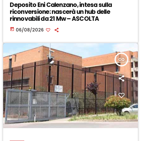
Deposito Eni Calenzano, intesa sulla
riconversione: nascerà un hub delle
rinnovabili da 21 Mw – ASCOLTA
today
06/08/2026
insert_link