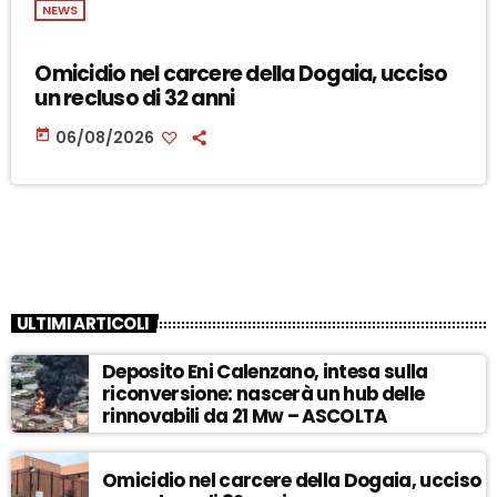
NEWS
Omicidio nel carcere della Dogaia, ucciso
un recluso di 32 anni
today
06/08/2026
ULTIMI ARTICOLI
Deposito Eni Calenzano, intesa sulla
riconversione: nascerà un hub delle
rinnovabili da 21 Mw – ASCOLTA
Omicidio nel carcere della Dogaia, ucciso