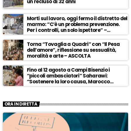
un recluso di 32 anni
Morti sul lavoro, oggi fermo il distretto del
marmo: “C’è un problema prevenzione.
Per i controlli, un solo ispettore” –
ASCOLTA
Torna “Tovaglia a Quadri” con “Il Pesa
dell’amore”, riflessione su sessualità,
moralità e arte – ASCOLTA
Fino al 12 agosto a Campi Bisenzio i
“piccoli ambasciatori” Saharawi:
“Sostenere la loro causa, Marocco
sempre più invadente” – ASCOLTA
ORA IN DIRETTA