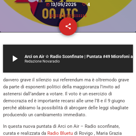
13/05/2025
4
today
share
email
4
play_arrow
Arci on Air ☆ Radio Sconfinate | Puntata #49 Microfoni aperti sui Referendum di giugno!
Redazione Novaradio
davvero grave il silenzio sui referendum ma è oltremodo grave
da parte di esponenti politici della maggioranza l’invito ad
astenersi dall’andare a votare. Il voto è un esercizio di
democrazia ed è importante recarsi alle urne l’8 e il 9 giugno
perché abbiamo la possibilità di abrogare delle leggi sbagliate
producendo un cambiamento immediato.
In questa nuova puntata di Arci on Air – Radio sconfinate,
curata e realizzata da
Radio Bluetu
di Rovigo , Maria Grazia