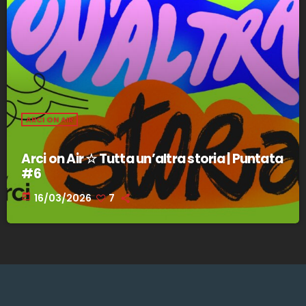
ARCI ON AIR
Arci on Air ☆ Tutta un’altra storia | Puntata
#6
today
16/03/2026
7