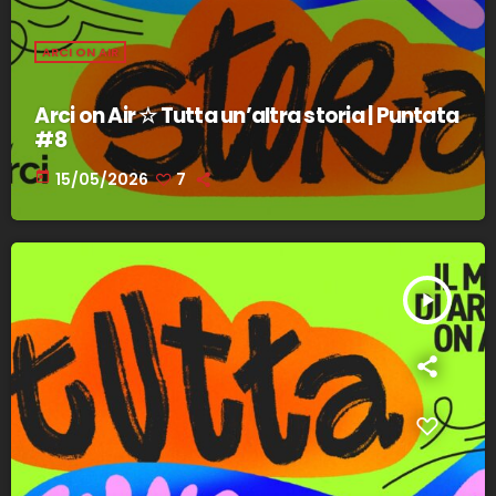
ARCI ON AIR
Arci on Air ☆ Tutta un’altra storia | Puntata
#8
today
15/05/2026
7
play_arrow