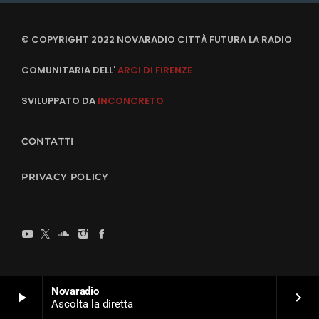
© COPYRIGHT 2022 NOVARADIO CITTÀ FUTURA LA RADIO
COMUNITARIA DELL'
ARCI DI FIRENZE
SVILUPPATO DA
INCONCRETO
CONTATTI
PRIVACY POLICY
Novaradio
play_arrow
keyboard_arrow_right
Ascolta la diretta