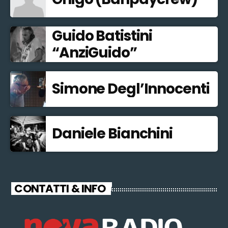
Guido Batistini
“AnziGuido”
Simone Degl’Innocenti
Daniele Bianchini
CONTATTI & INFO