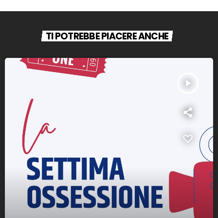
TI POTREBBE PIACERE ANCHE
play_arrow