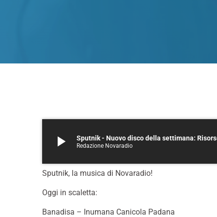
play_arrow
Sputnik - Nuovo disco della settimana: Risors
Redazione Novaradio
Sputnik, la musica di Novaradio!
Oggi in scaletta:
Banadisa – Inumana Canicola Padana