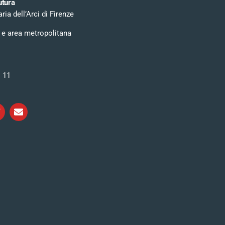
utura
ia dell’Arci di Firenze
 e area metropolitana
i 11