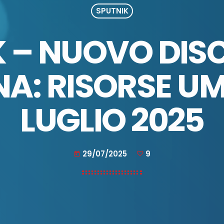
SPUTNIK
 – NUOVO DIS
A: RISORSE UM
LUGLIO 2025
29/07/2025
9
today