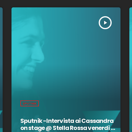
play_arrow
SPUTNIK
Sputnik -Intervista ai Cassandra
on stage @ Stella Rossa venerdì 3