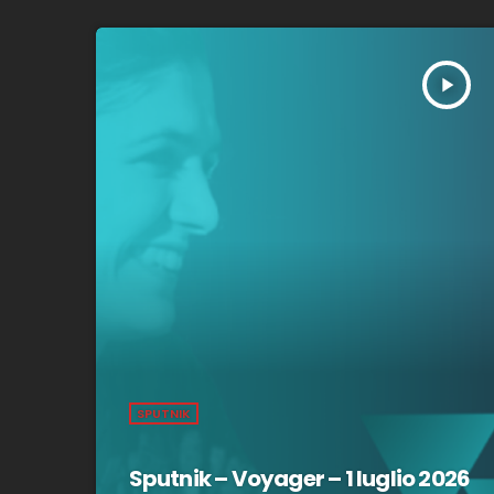
play_arrow
SPUTNIK
Sputnik – Voyager – 1 luglio 2026