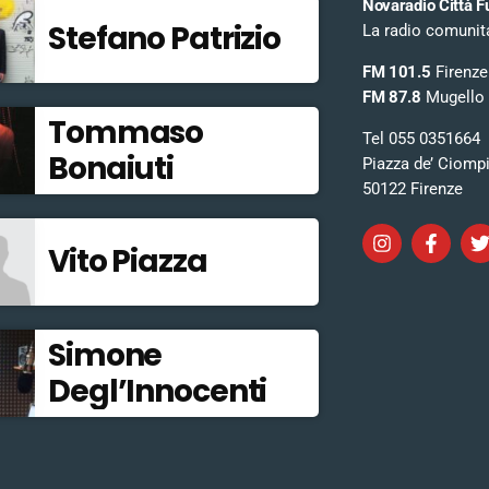
Novaradio Città F
Stefano Patrizio
La radio comunitar
FM 101.5
Firenze
FM 87.8
Mugello
Tommaso
Tel 055 0351664
Bonaiuti
Piazza de’ Ciomp
50122 Firenze
Vito Piazza
Simone
Degl’Innocenti