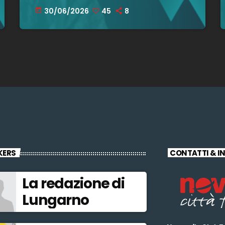
luglio! – 30 giugno 2026
30/06/2026
45
8
today
KERS
CONTATTI & I
La redazione di
Lungarno