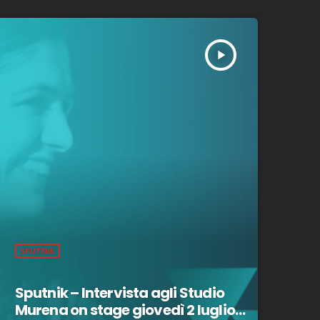
play_arrow
SPUTNIK
Sputnik – Intervista agli Studio
Murena on stage giovedì 2 luglio