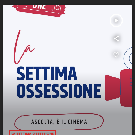
play_arrow
LA SETTIMA OSSESSIONE