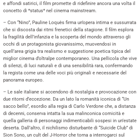
e affondi satirici, il film promette di ridefinire ancora una volta il
concetto di *status* nel cinema mainstream.
– Con “Nino”, Pauline Loquès firma un’opera intima e sussurrata
che si discosta dai ritmi frenetici della stagione. Il film esplora
la fragilità dell’infanzia e la scoperta del mondo attraverso gli
occhi di un protagonista giovanissimo, muovendosi in
quell’area grigia tra realismo e suggestione poetica tipica del
miglior cinema d’oltralpe contemporaneo. Una pellicola che vive
di silenzi, di luci naturali e di una sensibilità rara, confermando
la regista come una delle voci più originali e necessarie del
panorama europeo.
– Le sale italiane si accendono di nostalgia e provocazione con
due ritorni d’eccezione. Da un lato la romanità iconica di “Un
sacco bello”, esordio alla regia di Carlo Verdone che, a distanza
di decenni, conserva intatta la sua malinconica comicità e
quella galleria di personaggi indimenticabili sospesi in un’estate
deserta. Dall’altro, il nichilismo disturbante di “Suicide Club” di
Sion Sono, un cult del J-Horror che torna a interrogarci sul