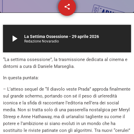
share
email
19
play_arrow
La Settima Ossessione - 29 aprile 2026
Redazione Novaradio
“La settima ossessione”, la trasmissione dedicata al cinema e
dintorni a cura di Daniele Marseglia.
In questa puntata:
– L’atteso sequel de “Il diavolo veste Prada” approda finalmente
sul grande schermo, portando con sé il peso di un’eredità
iconica e la sfida di raccontare l’editoria nell’era dei social
media. Non si tratta solo di una passerella nostalgica per Meryl
Streep e Anne Hathaway, ma di un’analisi tagliente su come il
potere e l’ambizione si siano evoluti in un mondo che ha
sostituito le riviste patinate con gli algoritmi. Tra nuovi “cerulei”