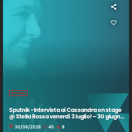
SPUTNIK
Sputnik -Intervista ai Cassandra on stage
@ Stella Rossa venerdì 3 luglio! – 30 giugno
2026
today
30/06/2026
45
8