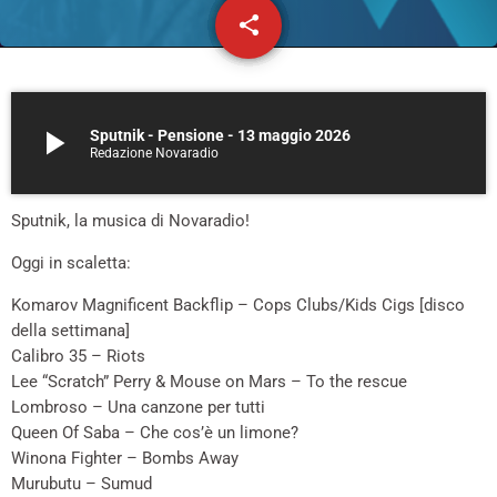
share
email
36
play_arrow
Sputnik - Pensione - 13 maggio 2026
Redazione Novaradio
Sputnik, la musica di Novaradio!
Oggi in scaletta:
Komarov Magnificent Backflip – Cops Clubs/Kids Cigs [disco
della settimana]
Calibro 35 – Riots
Lee “Scratch” Perry & Mouse on Mars – To the rescue
Lombroso – Una canzone per tutti
Queen Of Saba – Che cos’è un limone?
Winona Fighter – Bombs Away
Murubutu – Sumud