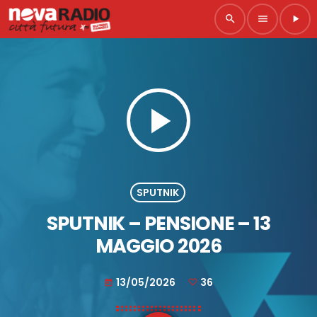
search
menu
play_arrow
play_arrow
SPUTNIK
SPUTNIK – PENSIONE – 13
MAGGIO 2026
13/05/2026
36
today