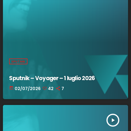
SPUTNIK
Sputnik – Voyager – 1 luglio 2026
today
02/07/2026
42
7
play_arrow