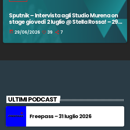
Sputnik – Intervista agli Studio Murena on
stage giovedì 2 luglio @ Stella Rossa! – 29
giugno 2026
today
29/06/2026
39
7
ULTIMI PODCAST
Freepass – 31 luglio 2026