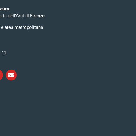
utura
ia dell’Arci di Firenze
 e area metropolitana
i 11