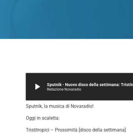
play_arrow
Sputnik - Nuovo disco della settimana: Tristi
Redazione Novaradio
Sputnik, la musica di Novaradio!
Oggi in scaletta:
Tristitropici – Prossimità [disco della settimana]