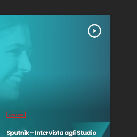
play_arrow
SPUTNIK
Sputnik – Intervista agli Studio