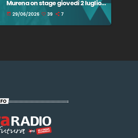
Murena on stage giovedì 2 luglio
@ Stella Rossa! – 29 giugno 2026
29/06/2026
39
7
today
NFO