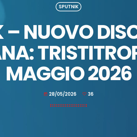
SPUTNIK
 – NUOVO DIS
NA: TRISTITROPI
MAGGIO 2026
28/05/2026
36
today