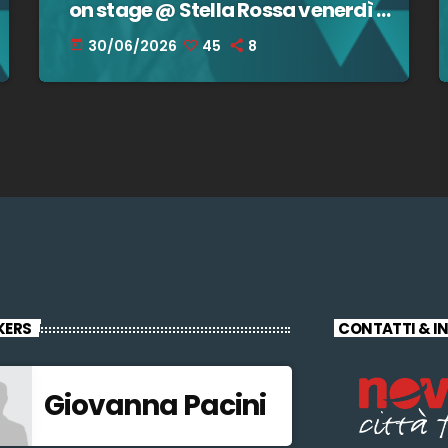
on stage @ Stella Rossa venerdì 3
luglio! – 30 giugno 2026
30/06/2026
45
8
today
KERS
CONTATTI & I
Giovanna Pacini