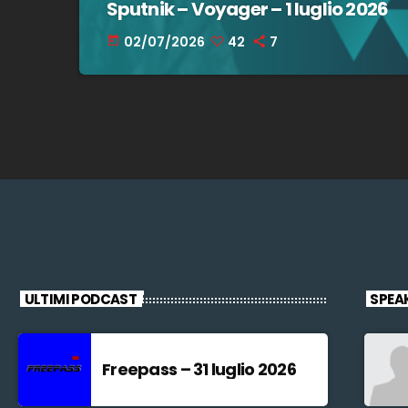
Sputnik – Voyager – 1 luglio 2026
02/07/2026
42
7
today
ULTIMI PODCAST
SPEA
Freepass – 31 luglio 2026