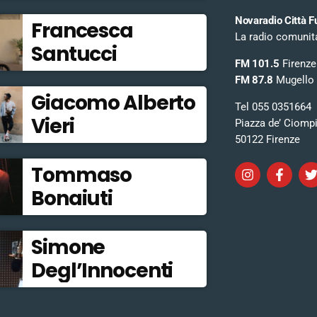
Novaradio Città F
Francesca
La radio comunitar
Santucci
FM 101.5
Firenze
FM 87.8
Mugello
Giacomo Alberto
Tel 055 0351664
Vieri
Piazza de’ Ciomp
50122 Firenze
Tommaso
Bonaiuti
Simone
Degl’Innocenti