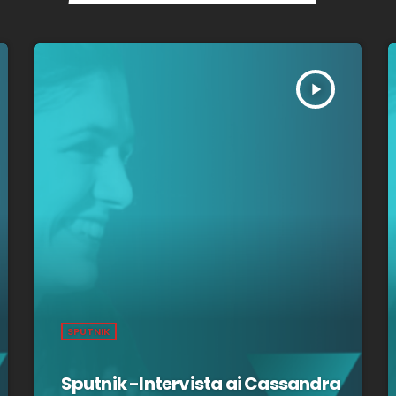
play_arrow
SPUTNIK
Sputnik -Intervista ai Cassandra