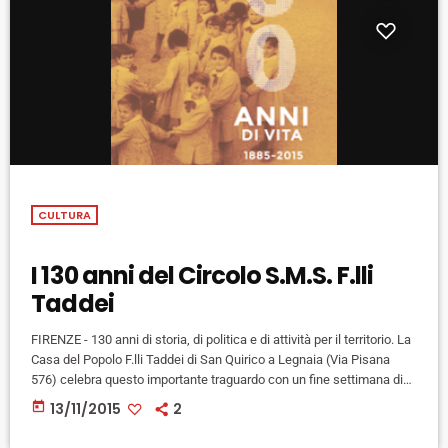
CULTURA
I 130 anni del Circolo S.M.S. F.lli
Taddei
FIRENZE - 130 anni di storia, di politica e di attività per il territorio. La
Casa del Popolo F.lli Taddei di San Quirico a Legnaia (Via Pisana
576) celebra questo importante traguardo con un fine settimana di
iniziative politiche, musica, teatro e mostre. I festeggiamenti iniziano
today
13/11/2015
2
alle 18.30, venerdì 13 novembre, con il presidente del Comitato ARCI
di Firenze, Iacopo Forconi, con il presidente del quartiere 4 Mirko