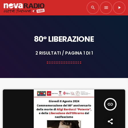
search
menu
play_arrow
80° LIBERAZIONE
2 RISULTATI / PAGINA 1 DI 1
insert_link