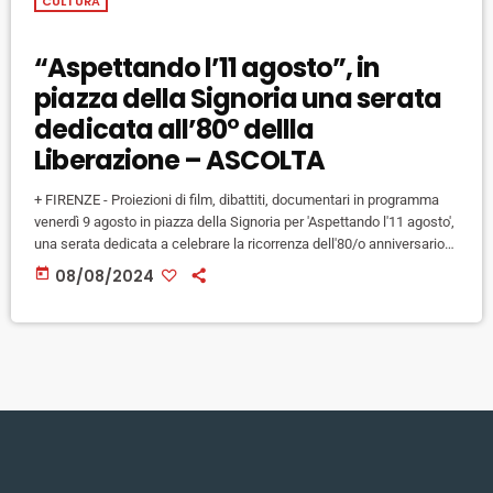
CULTURA
“Aspettando l’11 agosto”, in
piazza della Signoria una serata
dedicata all’80° dellla
Liberazione – ASCOLTA
+ FIRENZE - Proiezioni di film, dibattiti, documentari in programma
venerdì 9 agosto in piazza della Signoria per 'Aspettando l'11 agosto',
una serata dedicata a celebrare la ricorrenza dell'80/o anniversario
della Liberazione di Firenze. Oltre all'assessora alla cultura della
today
08/08/2024
Memoria Benedetta Albanese interverranno il presidente della
Fondazione Circolo Fratelli Rosselli di Firenze Valdo Spini, il direttore
dell'Istituto storico della Resistenza in Toscana Matteo Mazzoni, il
presidente della Federazione Toscana associazioni […]