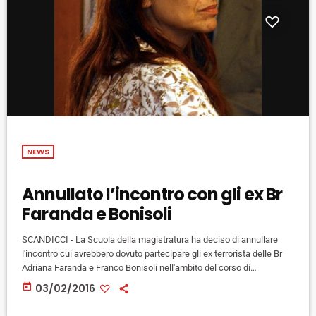
NEWS
Annullato l’incontro con gli ex Br
Faranda e Bonisoli
SCANDICCI - La Scuola della magistratura ha deciso di annullare
l'incontro cui avrebbero dovuto partecipare gli ex terrorista delle Br
Adriana Faranda e Franco Bonisoli nell'ambito del corso di
formazione per magistrati su 'Giustizia riparativa ed alternative al
today
03/02/2016
processo e alla pena'. Lo annuncia con un comunicato in cui
definisce l'incontro stesso "inopportuno". Il Comitato direttivo della