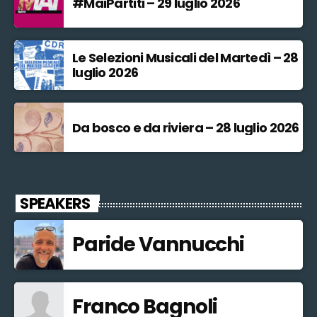
#MaiPartiti – 29 luglio 2026
Le Selezioni Musicali del Martedì – 28
luglio 2026
Da bosco e da riviera – 28 luglio 2026
SPEAKERS
Paride Vannucchi
Franco Bagnoli