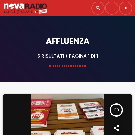
search
menu
play_arrow
AFFLUENZA
3 RISULTATI / PAGINA 1 DI 1
insert_link