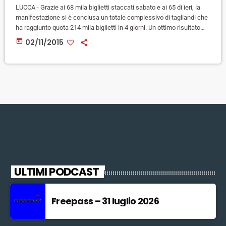
LUCCA - Grazie ai 68 mila biglietti staccati sabato e ai 65 di ieri, la
manifestazione si è conclusa un totale complessivo di tagliandi che
ha raggiunto quota 214 mila biglietti in 4 giorni. Un ottimo risultato
per la rassegna dedicata al fumetto, al fantasy e al gioco di ruolo
today
02/11/2015
ormai diventata punto di rifermento internazionale del settore, anche
se inferiore ai 245 mila tagliandi venduti nell'edizione record del
2014. […]
ULTIMI PODCAST
Freepass – 31 luglio 2026