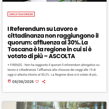
UNCATEGORIZED
I Referendum su Lavoro e
cittadinanza non raggiungono il
quorum: affluenza al 30%. La
Toscana è la regione in cui si è
votato di più – ASCOLTA
+ FIRENZE - Non ha raggiunto il quorum il referendum abrogativo su
lavoro e cittadinanza: l’affluenza alla chiusura dei seggi alle 15 di
oggi si attesta intorno al 30,2%. La Regione dove si è votato di più
per i referendum è la Toscana con il 38,83 %, seguita a ruota dalla
today
09/06/2025
Emilia Romagna dove a votare sono stati il 38,01 % degli aventi
diritto. In Toscana è la provincia di […]