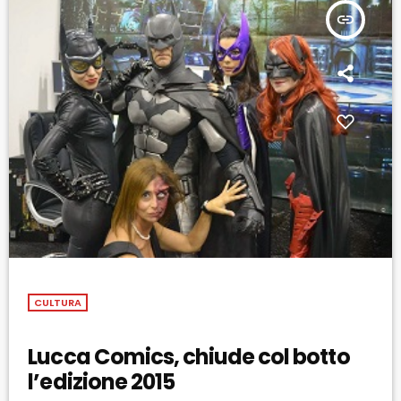
insert_link
CULTURA
Lucca Comics, chiude col botto
l’edizione 2015