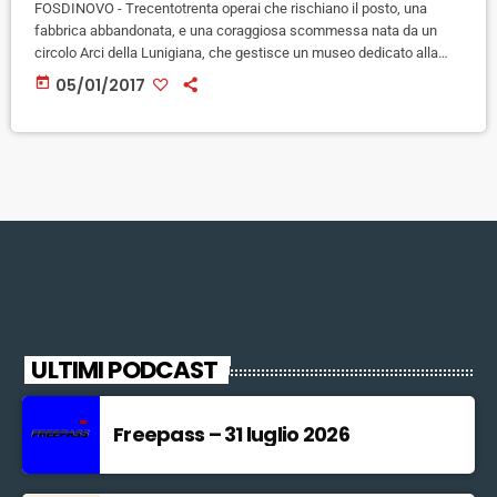
FOSDINOVO - Trecentotrenta operai che rischiano il posto, una
fabbrica abbandonata, e una coraggiosa scommessa nata da un
circolo Arci della Lunigiana, che gestisce un museo dedicato alla
Resistenza. Da questo originale mix scaturisce il progetto di
today
05/01/2017
mercato alternativo per il lancio dell'Amaro Partigiano. A raccontare
la notizia è il quotidiano locale Il Tirreno. L'idea dell'Amaro Partigiano
è dell'Arci Archivi della Resistenza a Fosdinovo e ha ottenuto anche
la benedizione […]
ULTIMI PODCAST
Freepass – 31 luglio 2026