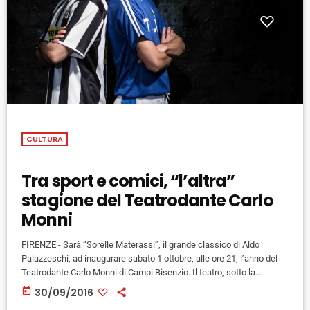
CULTURA
Tra sport e comici, “l’altra”
stagione del Teatrodante Carlo
Monni
FIRENZE - Sarà “Sorelle Materassi”, il grande classico di Aldo
Palazzeschi, ad inaugurare sabato 1 ottobre, alle ore 21, l’anno del
Teatrodante Carlo Monni di Campi Bisenzio. Il teatro, sotto la
direzione artistica di Andrea Bruno Savelli proporrà fino a aprile 2017
today
30/09/2016
circa 40 spettacoli tra commedie, concerti, balletti, teatro lirico e per