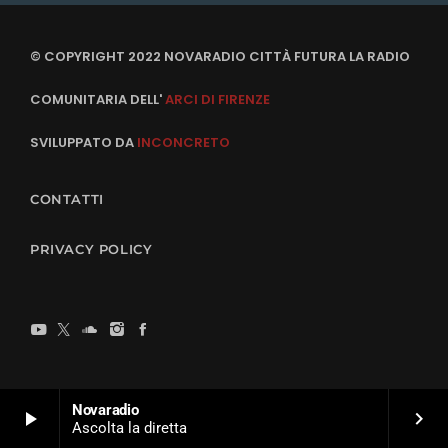
© COPYRIGHT 2022 NOVARADIO CITTÀ FUTURA LA RADIO
COMUNITARIA DELL'
ARCI DI FIRENZE
SVILUPPATO DA
INCONCRETO
CONTATTI
PRIVACY POLICY
Novaradio
play_arrow
keyboard_arrow_right
Ascolta la diretta