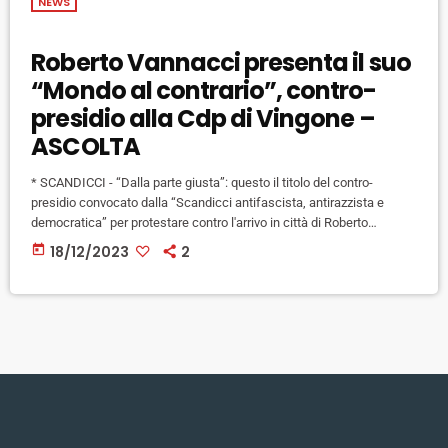
NEWS
Roberto Vannacci presenta il suo
“Mondo al contrario”, contro-
presidio alla Cdp di Vingone –
ASCOLTA
* SCANDICCI - “Dalla parte giusta”: questo il titolo del contro-
presidio convocato dalla “Scandicci antifascista, antirazzista e
democratica” per protestare contro l'arrivo in città di Roberto
Vannacci, il militare finito al centro delle polemiche per il
today
18/12/2023
2
contestatissimo libercolo “Il mondo al contrario”, prima rimosso
dalla direzione dell'Istituto Geografico Militare e poi promosso a
Capo di Stato maggiore delle forze operative terrestri, e che oggi è
atteso a Scandicci (alle 18 […]