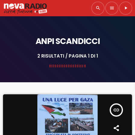
search
menu
play_arrow
ANPI SCANDICCI
2 RISULTATI / PAGINA 1 DI 1
insert_link