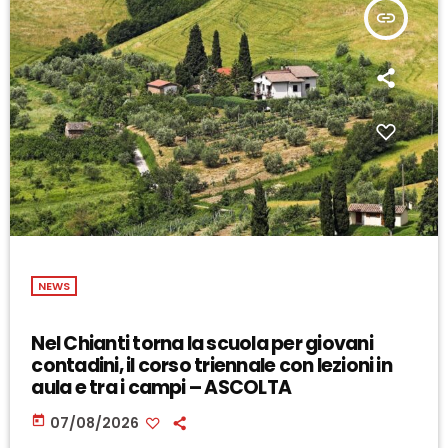
insert_link
NEWS
Nel Chianti torna la scuola per giovani
contadini, il corso triennale con lezioni in
aula e tra i campi – ASCOLTA
today
07/08/2026