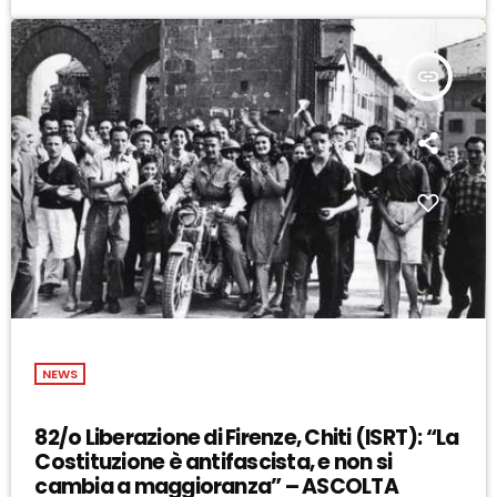
insert_link
NEWS
82/o Liberazione di Firenze, Chiti (ISRT): “La
Costituzione è antifascista, e non si
cambia a maggioranza” – ASCOLTA