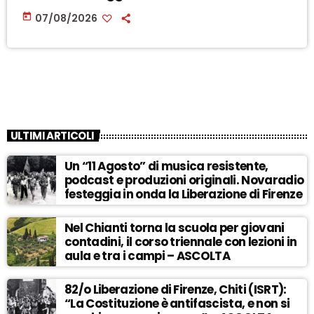
today
07/08/2026
ULTIMI ARTICOLI
Un “11 Agosto” di musica resistente,
podcast e produzioni originali. Novaradio
festeggia in onda la Liberazione di Firenze
Nel Chianti torna la scuola per giovani
contadini, il corso triennale con lezioni in
aula e tra i campi – ASCOLTA
82/o Liberazione di Firenze, Chiti (ISRT):
“La Costituzione è antifascista, e non si