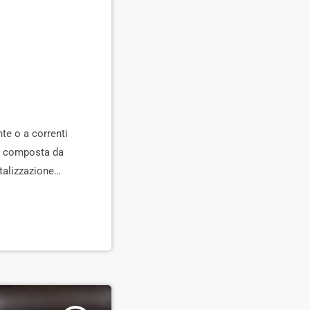
te o a correnti
 è composta da
ntalizzazione
a Scandicci per
i Castelpulci,