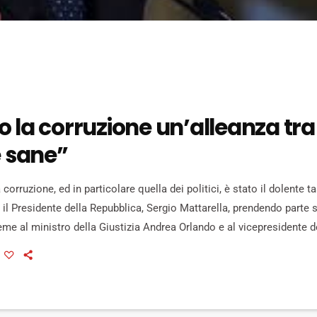
 la corruzione un’alleanza tra
e sane”
orruzione, ed in particolare quella dei politici, è stato il dolente t
o il Presidente della Repubblica, Sergio Mattarella, prendendo parte 
eme al ministro della Giustizia Andrea Orlando e al vicepresidente
erimonia inaugurale dell'anno formativo della Scuola Superiore della
a corruzione è un male gravissimo che inquina le fondamenta del viv