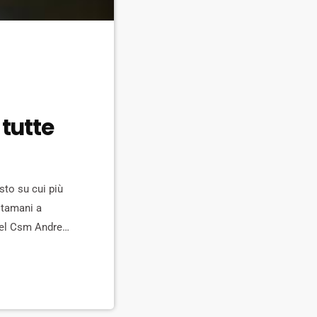
 tutte
asto su cui più
stamani a
 del Csm Andrea
 Magistratura a
ere […]