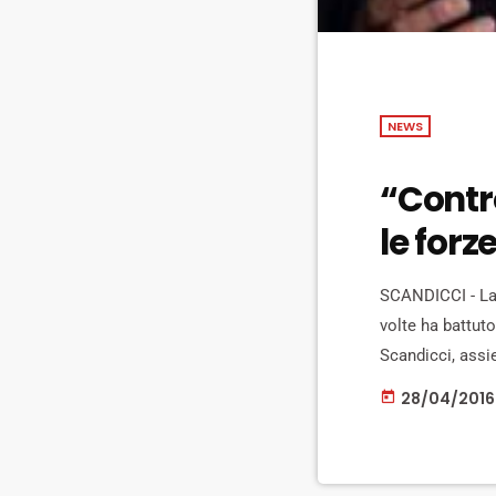
NEWS
“Contro
le forz
SCANDICCI - La c
volte ha battut
Scandicci, assi
Legnini, alla c
28/04/2016
today
Castelpulci. “L