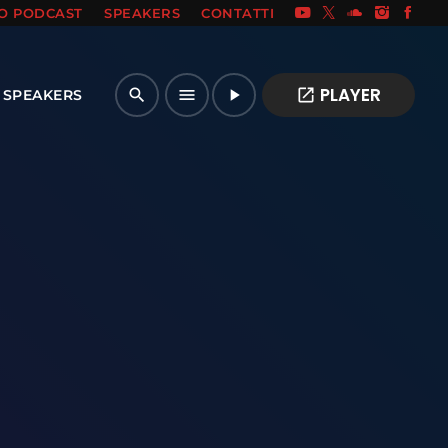
IO PODCAST
SPEAKERS
CONTATTI
PLAYER
open_in_new
search
menu
play_arrow
SPEAKERS