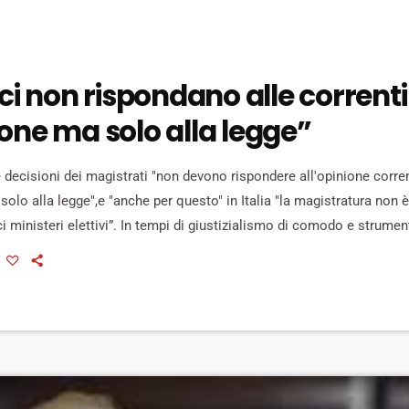
ici non rispondano alle correnti
one ma solo alla legge”
decisioni dei magistrati "non devono rispondere all'opinione corren
 solo alla legge",e "anche per questo" in Italia "la magistratura non
ci ministeri elettivi”. In tempi di giustizialismo di comodo e strume
udiziaria, Il presidente della Repubblica Sergio Mattarella, stamani 
 dell'anno formativo 2019 della Scuola superiore della magistratura d