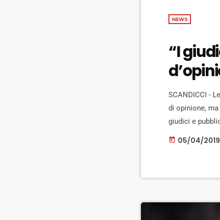
NEWS
“I giud
d’opini
SCANDICCI - Le 
di opinione, ma
giudici e pubbli
della cronaca gi
05/04/2019
today
l'inaugurazione
ha scelto […]