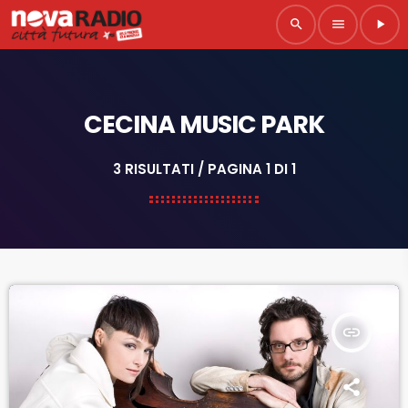
search
menu
play_arrow
CECINA MUSIC PARK
3 RISULTATI / PAGINA 1 DI 1
insert_link