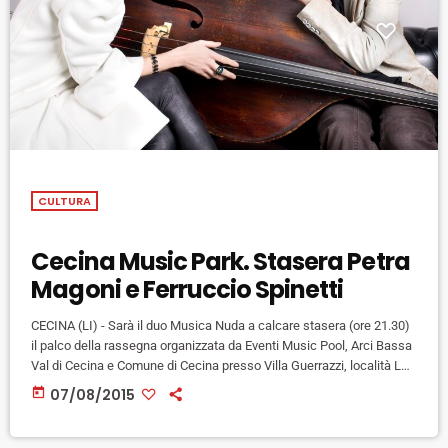
CULTURA
Cecina Music Park. Stasera Petra
Magoni e Ferruccio Spinetti
CECINA (LI) - Sarà il duo Musica Nuda a calcare stasera (ore 21.30)
il palco della rassegna organizzata da Eventi Music Pool, Arci Bassa
Val di Cecina e Comune di Cecina presso Villa Guerrazzi, località La
Cinquantina. Petra Magoni e Ferrucci Spinetti arrivano al Cecina
today
07/08/2015
Music Park per presentare il nuovo lavoro "Little Wonder", uscito per
la Warner il 31 marzo in Italia e il 20 aprile in Francia. A […]