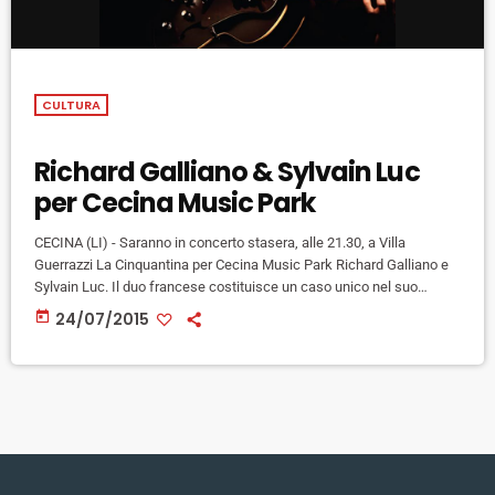
CULTURA
Richard Galliano & Sylvain Luc
per Cecina Music Park
CECINA (LI) - Saranno in concerto stasera, alle 21.30, a Villa
Guerrazzi La Cinquantina per Cecina Music Park Richard Galliano e
Sylvain Luc. Il duo francese costituisce un caso unico nel suo
genere: un’armoniosa coppia di fisarmonica e chitarra caratterizzata
today
24/07/2015
dalla sensibilità musicale e dal virtuosismo che li ha fatti conoscere,
in molteplici situazioni artistiche, a livello internazionale. Registrato
nell'agosto del 2014 presso i magnifici studi La Buissonne di Gerard
[…]