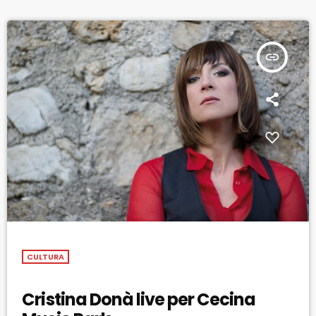
insert_link
CULTURA
Cristina Donà live per Cecina