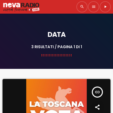
search
menu
play_arrow
DATA
3 RISULTATI / PAGINA 1 DI 1
insert_link