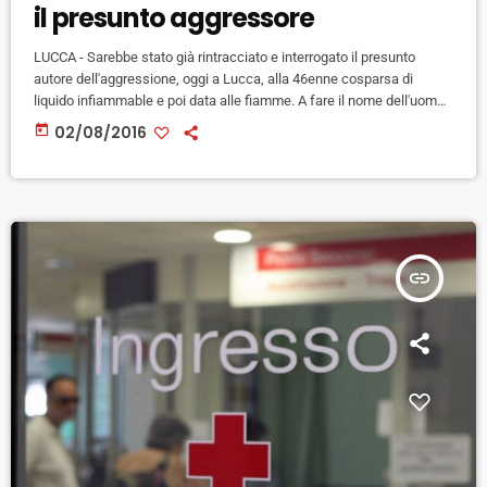
il presunto aggressore
LUCCA - Sarebbe stato già rintracciato e interrogato il presunto
autore dell'aggressione, oggi a Lucca, alla 46enne cosparsa di
liquido infiammable e poi data alle fiamme. A fare il nome dell'uomo
sarebbe stata la stessa donna aggredita, prima di essere trasportata
today
02/08/2016
in ospedale. L'uomo, ascoltato in questura Lucca, avrebbe negato
ogni accusa. Si tratterebbe di una persona che lavora per una
cooperativa che opera per la Asl. Anche la donna […]
insert_link