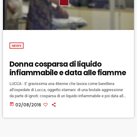
NEWS
Donna cosparsa di liquido
infiammabile e data alle fiamme
LUCCA - E' gravissima una 46enne che lavora come barelliera
all'ospedale di Lucca, oggetto stamani di una brutale aggressione
da parte di ignoti: cosparsa di un liquido infiammabile e poi data alle
fiamme. L'allarme è scattato intorno alle 13 nella zona dell'obitorio
today
02/08/2016
dell'ex ospedale Campo di Marte, quando alcuni colleghi hanno udito
le urla e sono usciti con secchi d'acqua a spegnere il fuoco. Sul
posto sono subito intervenuti anche […]