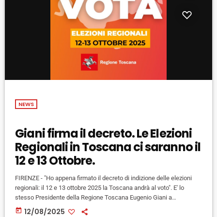
NEWS
Giani firma il decreto. Le Elezioni
Regionali in Toscana ci saranno il
12 e 13 Ottobre.
FIRENZE - "Ho appena firmato il decreto di indizione delle elezioni
regionali: il 12 e 13 ottobre 2025 la Toscana andrà al voto". E' lo
stesso Presidente della Regione Toscana Eugenio Giani a
confermare le date delle prossime Elezioni Regionali in Toscana.
today
12/08/2025
Domenica 12 e Lunedì 13 Ottobre i toscani saranno chiamati alle