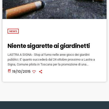
NEWS
Niente sigarette ai giardinetti
LASTRA A SIGNA - Stop al fumo nelle aree gioco dei giardini
pubblici. E' quanto succederà dal 24 ottobre prossimo a Lastra a
Signa, Comune pilota in Toscana per la promozione di una
campagna contro il tabagismo, 'Non fumarti la vita' promossa
today
19/10/2015
dall'amministrazione insieme ad Asl 10 di Firenze, Ispo e Fieg, che
riguarderà i residenti e coloro che lavorano sul territorio comunale.
Da sabato prossimo entrerà in vigore l'ordinanza […]