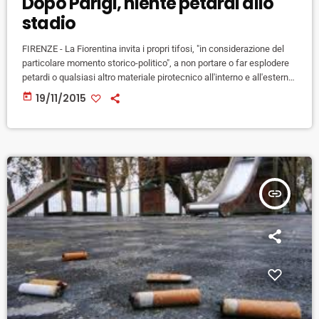
Dopo Parigi, niente petardi allo
stadio
FIRENZE - La Fiorentina invita i propri tifosi, "in considerazione del
particolare momento storico-politico", a non portare o far esplodere
petardi o qualsiasi altro materiale pirotecnico all'interno e all'esterno
dello stadio "onde evitare allarmismi e situazioni di panico". E' quanto
today
19/11/2015
si legge nel sito della società Viola, a pochi giorni dal derby di
domenica prossima allo stadio Franchi con l'Empoli. "Come di
consueto saranno effettuati controlli volti ad evitare simili […]
insert_link