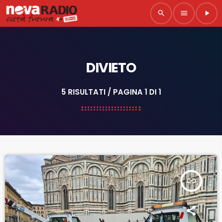
search
menu
play_arrow
DIVIETO
5 RISULTATI / PAGINA 1 DI 1
insert_link