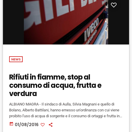
NEWS
Rifiuti in fiamme, stop al
consumo di acqua, frutta e
verdura
ALBIANO MAGRA - Il sindaco di Aulla, Silvia Magnani e quello di
Bolano, Alberto Battilani, hanno emesso un'ordinanza con cui viene
proibito l'uso di acqua di sorgente e il consumo di ortaggi e frutta in
un raggio di 300 metri dall'azienda di trattamento di rifiuti 'Costa
today
01/08/2016
Mauro' dove ieri si è sviluppato un incendio. L'azienda è nel comune