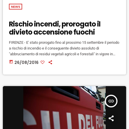
NEWS
Rischio incendi, prorogato il
divieto accensione fuochi
FIRENZE - E' stato prorogato fino al prossimo 15 settembre il periodo
a rischio di incendio e il conseguente divieto assoluto di
"abbruciamento di residui vegetali agricoli e forestali" in vigore in
tutta la Toscana dallo scorso 1° luglio. Il prolungamento del periodo
today
26/08/2016
di divieto è stato deciso dalla Regione poichè il rischio di sviluppo di
incendi boschivi rimane molto alto su tutto il territorio oltre. Fino al 15
settembre […]
insert_link