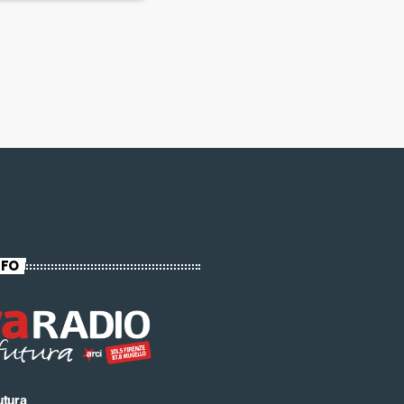
NFO
utura