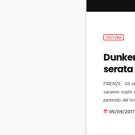
CULTURA
Dunker
serata 
FIRENZE - Gli s
saranno ospiti a
partendo dal lo
Dynamo", uscito
05/09/2017
today
pubblico, raccon