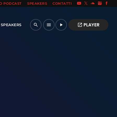
IO PODCAST
SPEAKERS
CONTATTI
PLAYER
open_in_new
search
menu
play_arrow
SPEAKERS