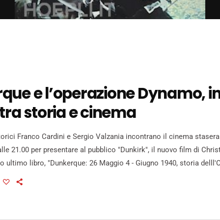
que e l’operazione Dynamo, i
tra storia e cinema
torici Franco Cardini e Sergio Valzania incontrano il cinema stasera
lle 21.00 per presentare al pubblico "Dunkirk", il nuovo film di Chri
ro ultimo libro, "Dunkerque: 26 Maggio 4 - Giugno 1940, storia delll
 per Mondadori. Il film di Nolan, osannato dalla critica e apprezzat
ta uno degli episodi cruciali della Seconda Guerra Mondiale: tra la 