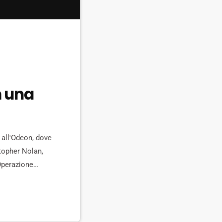
n una
 all'Odeon, dove
stopher Nolan,
'Operazione
issimo dal
[…]