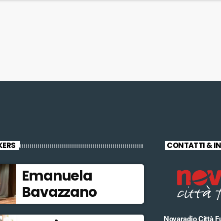
KERS
CONTATTI & I
Emanuela
Bavazzano
Novaradio Città F