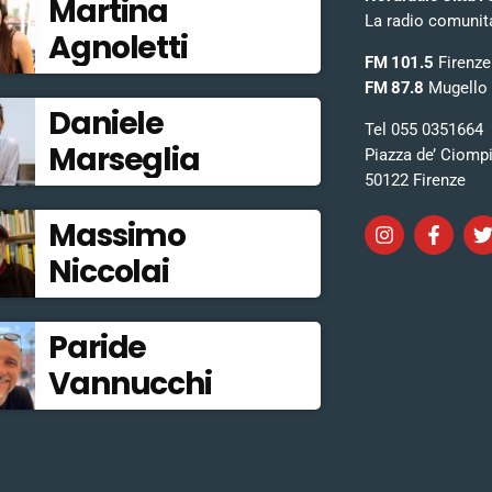
Martina
La radio comunitar
Agnoletti
FM 101.5
Firenze
FM 87.8
Mugello
Daniele
Tel 055 0351664
Marseglia
Piazza de’ Ciomp
50122 Firenze
Massimo
Niccolai
Paride
Vannucchi